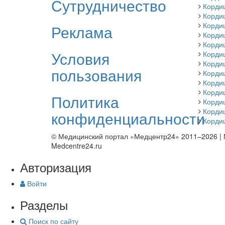
Сутрудничество
Корди
Корди
Корди
Реклама
Корди
Корди
Условия
Корди
Корди
пользования
Кордиц
Корди
Корди
Политика
Корди
Корди
конфиденциальности
Корди
© Медицинский портал «Медцентр24» 2011–2026
|
Medcentre24.ru
Авторизация
Войти
Разделы
Поиск по сайту