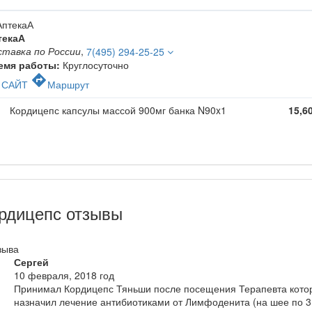
текаА
ставка по России
,
7(495) 294-25-25
емя работы:
Круглосуточно
c
directions
САЙТ
Маршрут
Кордицепс капсулы массой 900мг банка N90x1
15,6
рдицепс отзывы
зыва
Сергей
10 февраля, 2018 год
Принимал Кордицепс Тяньши после посещения Терапевта кото
назначил лечение антибиотиками от Лимфоденита (на шее по 3