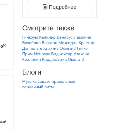
Подробнее
Смотрите также
Гинкоум
Капилар
Венарус
Ламинин
Вазобрал
Вазотон
Мексидол
Крестор
00
00
Доппельгерц актив Омега-3
Гинко
Прим
Нейрокс
Виджайсар
Атаканд
Кралонин
КардиоАктив Омега-3
Блоги
Музыка задает правильный
сердечный ритм
рый