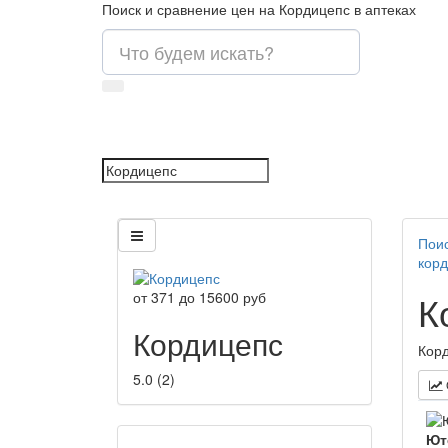
Поиск и сравнение цен на Кордицепс в аптеках
Поис
кор
К
от
371
до
15600
руб
Кордицепс
Корд
5.0
(
2
)
Ют