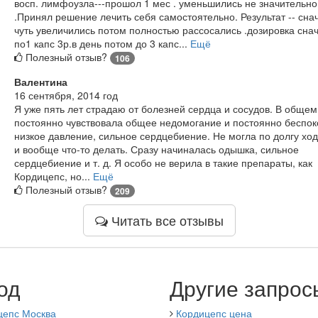
восп. лимфоузла---прошол 1 мес . уменьшились не значительно
.Принял решение лечить себя самостоятельно. Результат -- сна
чуть увеличились потом полностью рассосались .дозировка сна
по1 капс 3р.в день потом до 3 капс...
Ещё
Полезный отзыв?
106
Валентина
16 сентября, 2014 год
Я уже пять лет страдаю от болезней сердца и сосудов. В общем
постоянно чувствовала общее недомогание и постоянно беспо
низкое давление, сильное сердцебиение. Не могла по долгу ход
и вообще что-то делать. Сразу начиналась одышка, сильное
сердцебиение и т. д. Я особо не верила в такие препараты, как
Кордицепс, но...
Ещё
Полезный отзыв?
209
Читать все отзывы
од
Другие запрос
цепс Москва
Кордицепс цена