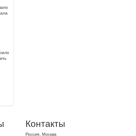
чало
чала
коило
ить
ы
Контакты
Россия, Москва