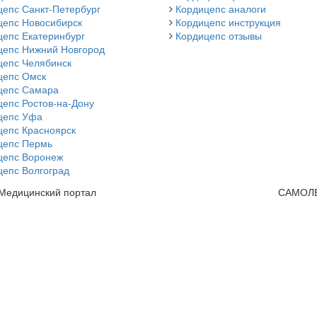
цепс Санкт-Петербург
Кордицепс аналоги
цепс Новосибирск
Кордицепс инструкция
цепс Екатеринбург
Кордицепс отзывы
цепс Нижний Новгород
цепс Челябинск
цепс Омск
цепс Самара
епс Ростов-на-Дону
цепс Уфа
цепс Красноярск
цепс Пермь
цепс Воронеж
цепс Волгоград
 Медицинский портал
САМОЛ