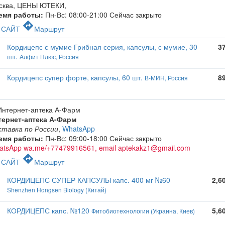
сква, ЦЕНЫ ЮТЕКИ
,
емя работы:
Пн-Вс: 08:00-21:00
Сейчас закрыто
c
directions
САЙТ
Маршрут
Кордицепс с мумие Грибная серия, капсулы, с мумие, 30
3
шт.
Алфит Плюс, Россия
Кордицепс супер форте, капсулы, 60 шт.
8
В-МИН, Россия
тернет-аптека А-Фарм
ставка по России
,
WhatsApp
емя работы:
Пн-Вс: 09:00-18:00
Сейчас закрыто
atsApp wa.me/+77479916561, email aptekakz1@gmail.com
c
directions
САЙТ
Маршрут
КОРДИЦЕПС СУПЕР КАПСУЛЫ капс. 400 мг №60
2,6
Shenzhen Hongsen Biology (Китай)
КОРДИЦЕПС капс. №120
5,6
Фитобиотехнологии (Украина, Киев)