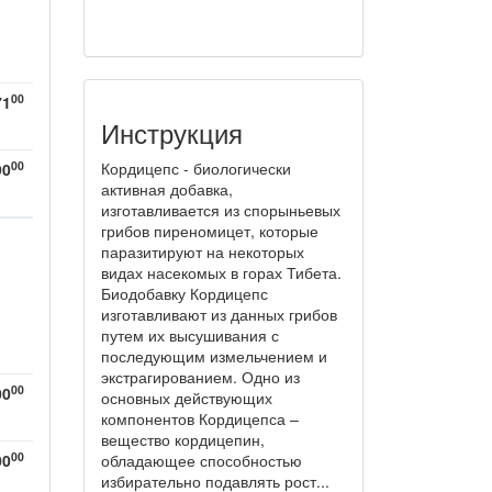
00
71
Инструкция
00
Кордицепс - биологически
90
активная добавка,
изготавливается из спорыньевых
грибов пиреномицет, которые
паразитируют на некоторых
видах насекомых в горах Тибета.
Биодобавку Кордицепс
изготавливают из данных грибов
путем их высушивания с
последующим измельчением и
экстрагированием. Одно из
00
00
основных действующих
компонентов Кордицепса –
вещество кордицепин,
00
00
обладающее способностью
избирательно подавлять рост...