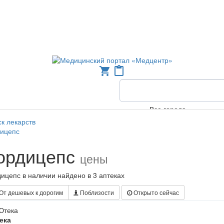
shopping_cart
content_paste
Все города
к лекарств
дицепс
ордицепс
цены
ицепс в наличии найдено в 3 аптеках
От дешевых к дорогим
Поблизости
Открыто сейчас
ека