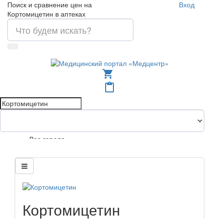
Поиск и сравнение цен на
Вход
Кортомицетин в аптеках
shopping_cart
content_paste
Все города
Кортомицетин