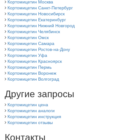
Кортомицетин Москва
Кортомицетин Санкт-Петербург
Кортомицетин Новосибирск
Кортомицетин Екатеринбург
Кортомицетин Нижний Новгород
Кортомицетин Челябинск
Кортомицетин Омск
Кортомицетин Самара
Кортомицетин Ростов-на-Дону
Кортомицетин Уфа
Кортомицетин Красноярск
Кортомицетин Пермь
Кортомицетин Воронеж
Кортомицетин Волгоград
Другие запросы
Кортомицетин цена
Кортомицетин аналоги
Кортомицетин инструкция
Кортомицетин отзывы
Контакты