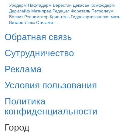
Уродерм
Нафтадерм
Берестин
Декасан
Комфодерм
Дерилайф
Метипред
Редецил
Фореталь
Петролеум
Волвит
Реаниматор Крио-гель
Гидрокортизоновая мазь
Витаон-Люкс
Стизамет
Обратная связь
Сутрудничество
Реклама
Условия пользования
Политика
конфиденциальности
Город