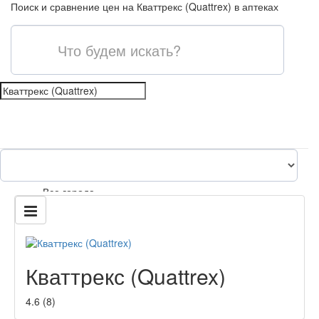
Поиск и сравнение цен на Кваттрекс (Quattrex) в аптеках
shopping_cart
Все города
content_paste
Кваттрекс (Quattrex)
4.6
(
8
)