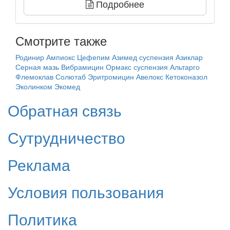
Подробнее
Смотрите также
Родинир
Ампиокс
Цефепим
Азимед суспензия
Азиклар
Серная мазь
Вибрамицин
Ормакс суспензия
Альтарго
Флемоклав Солютаб
Эритромицин
Авелокс
Кетоконазол
Эколинком
Экомед
Обратная связь
Сутрудничество
Реклама
Условия пользования
Политика