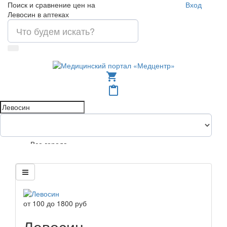
Поиск и сравнение цен на
Вход
Левосин в аптеках
shopping_cart
content_paste
Все города
от
100
до
1800
руб
Левосин