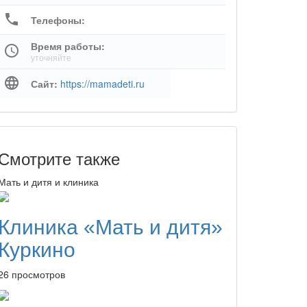
phone
Телефоны:
Время работы:
schedule
уточняйте
language
Сайт:
https://mamadeti.ru
Смотрите также
Мать и дитя и клиника
Клиника «Мать и дитя»
Куркино
26 просмотров