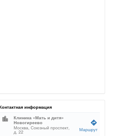
Контактная информация
Клиника «Мать и дитя»
location_city
directions
Новогиреево
Москва, Союзный проспект,
Маршрут
д. 22