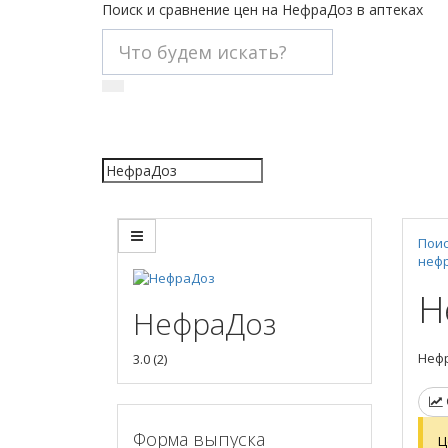
Поиск и сравнение цен на НефраДоз в аптеках
Поис
неф
Н
НефраДоз
Нефр
3.0
(
2
)
Форма выпуска
Ц