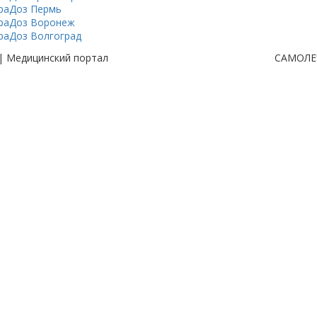
раДоз Пермь
раДоз Воронеж
раДоз Волгоград
| Медицинский портал
САМОЛЕ