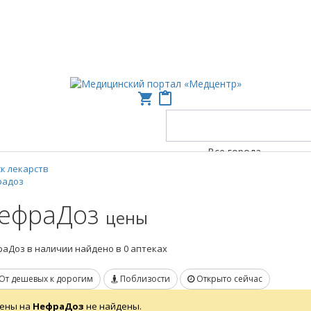
shopping_cart
content_paste
Все города
к лекарств
радоз
ефраДоз
цены
аДоз в наличии найдено в 0 аптеках
От дешевых к дорогим
Поблизости
Открыто сейчас
ены на
НефраДоз
не найдены.