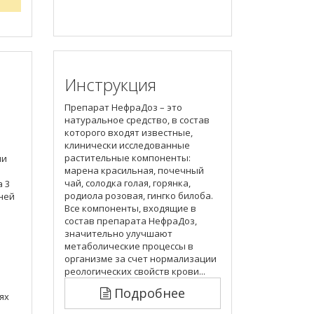
Инструкция
Препарат НефраДоз – это
натуральное средство, в состав
которого входят известные,
клинически исследованные
растительные компоненты:
ии
марена красильная, почечный
чай, солодка голая, горянка,
 3
родиола розовая, гингко билоба.
ьней
Все компоненты, входящие в
состав препарата НефраДоз,
значительно улучшают
метаболические процессы в
организме за счет нормализации
реологических свойств крови...
Подробнее
ях