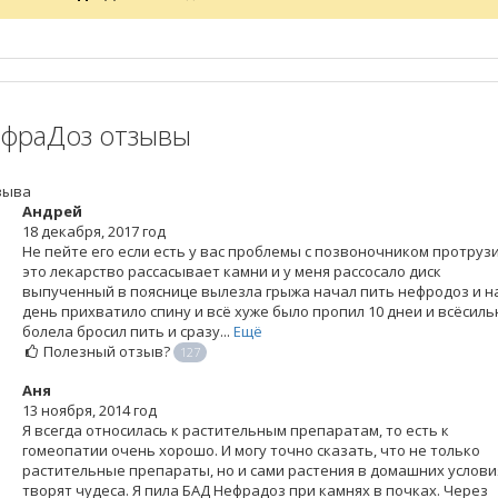
фраДоз отзывы
зыва
Андрей
18 декабря, 2017 год
Не пейте его если есть у вас проблемы с позвоночником протруз
это лекарство рассасывает камни и у меня рассосало диск
выпученный в пояснице вылезла грыжа начал пить нефродоз и на
день прихватило спину и всё хуже было пропил 10 днеи и всёсил
болела бросил пить и сразу...
Ещё
Полезный отзыв?
127
Аня
13 ноября, 2014 год
Я всегда относилась к растительным препаратам, то есть к
гомеопатии очень хорошо. И могу точно сказать, что не только
растительные препараты, но и сами растения в домашних услови
творят чудеса. Я пила БАД Нефрадоз при камнях в почках. Через