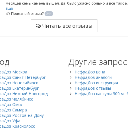
месяцев семь камень вышел. Да, было ужасно больно и все такое..
Ещё
Полезный отзыв?
244
Читать все отзывы
од
Другие запро
раДоз Москва
НефраДоз цена
аДоз Санкт-Петербург
НефраДоз аналоги
раДоз Новосибирск
НефраДоз инструкция
аДоз Екатеринбург
НефраДоз отзывы
раДоз Нижний Новгород
НефраДоз капсулы 300 мг 
раДоз Челябинск
раДоз Омск
раДоз Самара
раДоз Ростов-на-Дону
раДоз Уфа
раДоз Красноярск