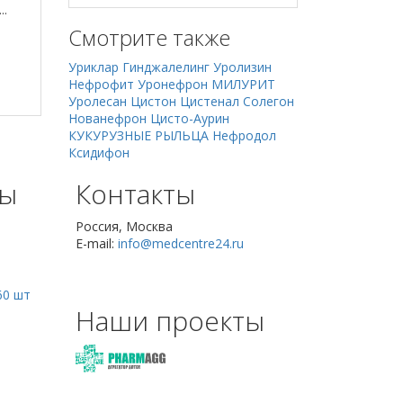
..
Смотрите также
Уриклар
Гинджалелинг
Уролизин
Нефрофит
Уронефрон
МИЛУРИТ
Уролесан
Цистон
Цистенал
Солегон
Нованефрон
Цисто-Аурин
КУКУРУЗНЫЕ РЫЛЬЦА
Нефродол
Ксидифон
сы
Контакты
Россия, Москва
E-mail:
info@medcentre24.ru
60 шт
Наши проекты