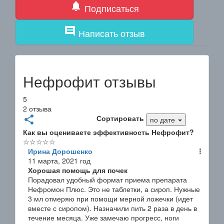
notifications
Подписаться
comment
Написать отзыв
Нефрофит отзывы
5
2 отзыва
Сортировать
share
по дате
Как вы оцениваете эффективность Нефрофит?
☆
☆
☆
☆
☆
Ирина Дорошенко
11 марта, 2021 год
Хорошая помощь для почек
Порадовал удобный формат приема препарата
Нефромон Плюс. Это не таблетки, а сироп. Нужные
3 мл отмеряю при помощи мерной ложечки (идет
вместе с сиропом). Назначили пить 2 раза в день в
течение месяца. Уже замечаю прогресс, ноги