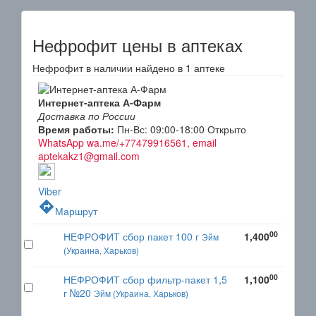
Нефрофит цены в аптеках
Нефрофит в наличии найдено в 1 аптеке
Интернет-аптека А-Фарм
Доставка по России
Время работы:
Пн-Вс: 09:00-18:00
Открыто
WhatsApp wa.me/+77479916561, email
aptekakz1@gmail.com
Viber
directions
Маршрут
00
НЕФРОФИТ сбор пакет 100 г
1,400
Эйм
(Украина, Харьков)
00
НЕФРОФИТ сбор фильтр-пакет 1,5
1,100
г №20
Эйм (Украина, Харьков)