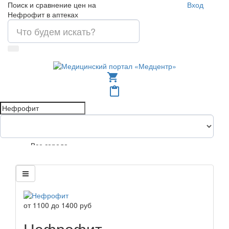
Поиск и сравнение цен на
Вход
Нефрофит в аптеках
shopping_cart
content_paste
Все города
от
1100
до
1400
руб
Нефрофит