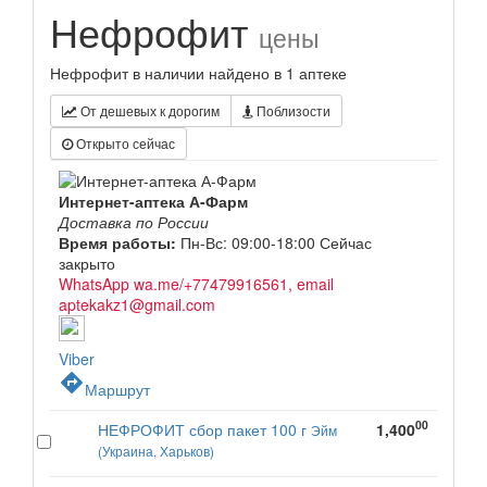
Нефрофит
цены
Нефрофит в наличии найдено в 1 аптеке
От дешевых к дорогим
Поблизости
Открыто сейчас
Интернет-аптека А-Фарм
Доставка по России
Время работы:
Пн-Вс: 09:00-18:00
Сейчас
закрыто
WhatsApp wa.me/+77479916561, email
aptekakz1@gmail.com
Viber
directions
Маршрут
00
НЕФРОФИТ сбор пакет 100 г
1,400
Эйм
(Украина, Харьков)