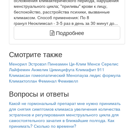
осложнения климактерического периода; нарушения
менструального цикла; "приливы" крови к лицу,
беспокойство, расстройства психики, вызванные
климаксом. Способ применения: По 8
гранул Неоклимсал - 3-5 раз в день за 30 минут до...
Подробнее
Смотрите также
Менорил
Эстровэл
Пинеамин
Ци-Клим
Менсе
Серелис
Лайфемин
Анжелик
Цимицифуга
Климафит 911
Климаксан гомеопатический
Менопауза ледис формула
Климактоплан
Феминал
Фемивелл
Вопросы и ответы
Какой не гормональный препарат мне нужно принимать
для снятия симптомов климакса увеличения количества
эстрагенов и регулирования менструального цикла для
самостоятельного зачатия в ближайшие полгода. Как
принимать? Сколько по времени?