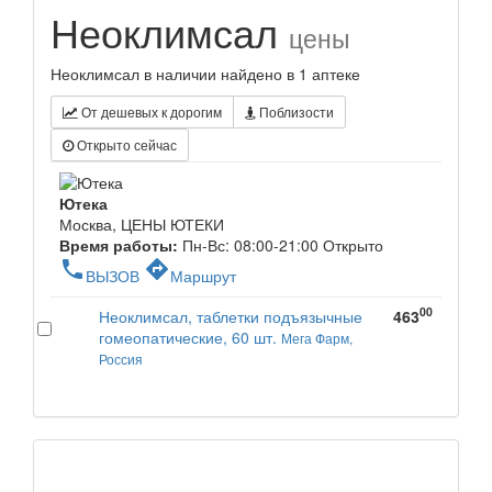
Неоклимсал
цены
Неоклимсал в наличии найдено в 1 аптеке
От дешевых к дорогим
Поблизости
Открыто сейчас
Ютека
Москва, ЦЕНЫ ЮТЕКИ
Время работы:
Пн-Вс: 08:00-21:00
Открыто
phone
directions
ВЫЗОВ
Маршрут
00
Неоклимсал, таблетки подъязычные
463
гомеопатические, 60 шт.
Мега Фарм,
Россия