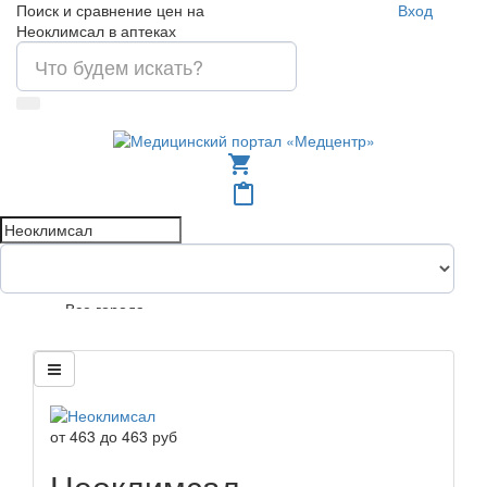
Поиск и сравнение цен на
Вход
Неоклимсал в аптеках
shopping_cart
content_paste
Все города
от
463
до
463
руб
Неоклимсал