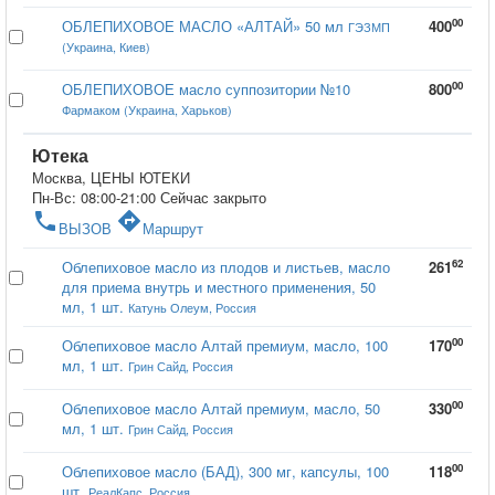
00
ОБЛЕПИХОВОЕ МАСЛО «АЛТАЙ» 50 мл
400
ГЭЗМП
(Украина, Киев)
00
ОБЛЕПИХОВОЕ масло суппозитории №10
800
Фармаком (Украина, Харьков)
Ютека
Москва, ЦЕНЫ ЮТЕКИ
Пн-Вс: 08:00-21:00
Сейчас закрыто
phone
directions
ВЫЗОВ
Маршрут
62
Облепиховое масло из плодов и листьев, масло
261
для приема внутрь и местного применения, 50
мл, 1 шт.
Катунь Олеум, Россия
00
Облепиховое масло Алтай премиум, масло, 100
170
мл, 1 шт.
Грин Сайд, Россия
00
Облепиховое масло Алтай премиум, масло, 50
330
мл, 1 шт.
Грин Сайд, Россия
00
Облепиховое масло (БАД), 300 мг, капсулы, 100
118
шт.
РеалКапс, Россия