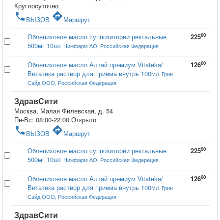
Круглосуточно
phone
directions
ВЫЗОВ
Маршрут
00
Облепиховое масло суппозитории ректальные
225
500мг 10шт
Нижфарм АО, Российская Федерация
00
Облепиховое масло Алтай премиум Vitateka/
126
Витатека раствор для приема внутрь 100мл
Грин
Сайд ООО, Российская Федерация
ЗдравСити
Москва, Малая Филевская, д. 54
Пн-Вс: 08:00-22:00
Открыто
phone
directions
ВЫЗОВ
Маршрут
00
Облепиховое масло суппозитории ректальные
225
500мг 10шт
Нижфарм АО, Российская Федерация
00
Облепиховое масло Алтай премиум Vitateka/
126
Витатека раствор для приема внутрь 100мл
Грин
Сайд ООО, Российская Федерация
ЗдравСити