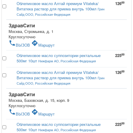
00
Облепиховое масло Алтай премиум Vitateka/
126
Витатека раствор для приема внутрь 100мл
Грин
Сайд ООО, Российская Федерация
ЗдравСити
Москва, Стромынка, д. 1
Круглосуточно
phone
directions
ВЫЗОВ
Маршрут
00
Облепиховое масло суппозитории ректальные
225
500мг 10шт
Нижфарм АО, Российская Федерация
00
Облепиховое масло Алтай премиум Vitateka/
126
Витатека раствор для приема внутрь 100мл
Грин
Сайд ООО, Российская Федерация
ЗдравСити
Москва, Базовская, д. 15, корп. 9
Круглосуточно
phone
directions
ВЫЗОВ
Маршрут
00
Облепиховое масло суппозитории ректальные
225
500мг 10шт
Нижфарм АО, Российская Федерация