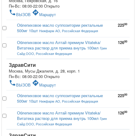
Москва, Покровская, д. 16
Пн-Вс: 08:00-22:00
Открыто
phone
directions
ВЫЗОВ
Маршрут
00
Облепиховое масло суппозитории ректальные
225
500мг 10шт
Нижфарм АО, Российская Федерация
00
Облепиховое масло Алтай премиум Vitateka/
126
Витатека раствор для приема внутрь 100мл
Грин
Сайд ООО, Российская Федерация
ЗдравСити
Москва, Мусы Джалиля, д. 28, корп. 1
Пн-Вс: 08:00-22:00
Открыто
phone
directions
ВЫЗОВ
Маршрут
00
Облепиховое масло суппозитории ректальные
225
500мг 10шт
Нижфарм АО, Российская Федерация
00
Облепиховое масло Алтай премиум Vitateka/
126
Витатека раствор для приема внутрь 100мл
Грин
Сайд ООО, Российская Федерация
ЗдравСити