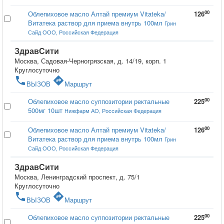
00
Облепиховое масло Алтай премиум Vitateka/
126
Витатека раствор для приема внутрь 100мл
Грин
Сайд ООО, Российская Федерация
ЗдравСити
Москва, Садовая-Черногрязская, д. 14/19, корп. 1
Круглосуточно
phone
directions
ВЫЗОВ
Маршрут
00
Облепиховое масло суппозитории ректальные
225
500мг 10шт
Нижфарм АО, Российская Федерация
00
Облепиховое масло Алтай премиум Vitateka/
126
Витатека раствор для приема внутрь 100мл
Грин
Сайд ООО, Российская Федерация
ЗдравСити
Москва, Ленинградский проспект, д. 75/1
Круглосуточно
phone
directions
ВЫЗОВ
Маршрут
00
Облепиховое масло суппозитории ректальные
225