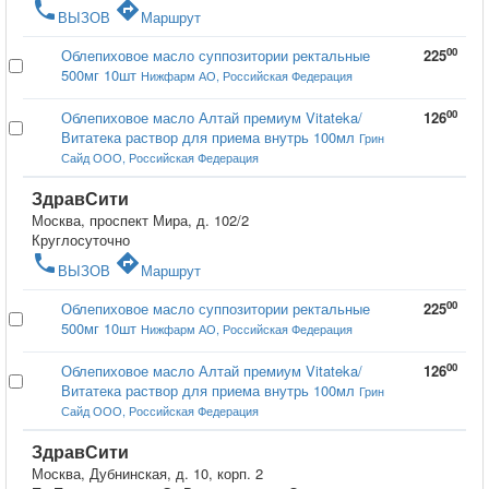
phone
directions
ВЫЗОВ
Маршрут
00
Облепиховое масло суппозитории ректальные
225
500мг 10шт
Нижфарм АО, Российская Федерация
00
Облепиховое масло Алтай премиум Vitateka/
126
Витатека раствор для приема внутрь 100мл
Грин
Сайд ООО, Российская Федерация
ЗдравСити
Москва, проспект Мира, д. 102/2
Круглосуточно
phone
directions
ВЫЗОВ
Маршрут
00
Облепиховое масло суппозитории ректальные
225
500мг 10шт
Нижфарм АО, Российская Федерация
00
Облепиховое масло Алтай премиум Vitateka/
126
Витатека раствор для приема внутрь 100мл
Грин
Сайд ООО, Российская Федерация
ЗдравСити
Москва, Дубнинская, д. 10, корп. 2