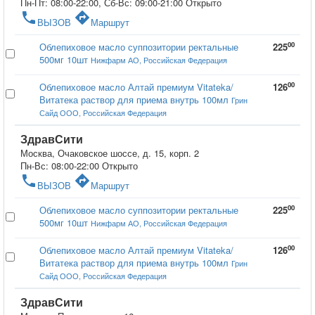
Пн-Пт: 08:00-22:00, Сб-Вс: 09:00-21:00
Открыто
phone
directions
ВЫЗОВ
Маршрут
00
Облепиховое масло суппозитории ректальные
225
500мг 10шт
Нижфарм АО, Российская Федерация
00
Облепиховое масло Алтай премиум Vitateka/
126
Витатека раствор для приема внутрь 100мл
Грин
Сайд ООО, Российская Федерация
ЗдравСити
Москва, Очаковское шоссе, д. 15, корп. 2
Пн-Вс: 08:00-22:00
Открыто
phone
directions
ВЫЗОВ
Маршрут
00
Облепиховое масло суппозитории ректальные
225
500мг 10шт
Нижфарм АО, Российская Федерация
00
Облепиховое масло Алтай премиум Vitateka/
126
Витатека раствор для приема внутрь 100мл
Грин
Сайд ООО, Российская Федерация
ЗдравСити