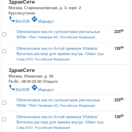
ЗдравСити
Москва, Старокачаловская, д. 3, корп. 2
Круглосуточно
phone
directions
ВЫЗОВ
Маршрут
00
Облепиховое масло суппозитории ректальные
225
500мг 10шт
Нижфарм АО, Российская Федерация
00
Облепиховое масло Алтай премиум Vitateka/
126
Витатека раствор для приема внутрь 100мл
Грин
Сайд ООО, Российская Федерация
ЗдравСити
Москва, Изюмская, д. 50
Пн-Вс: 08:00-22:00
Открыто
phone
directions
ВЫЗОВ
Маршрут
00
Облепиховое масло суппозитории ректальные
225
500мг 10шт
Нижфарм АО, Российская Федерация
00
Облепиховое масло Алтай премиум Vitateka/
126
Витатека раствор для приема внутрь 100мл
Грин
Сайд ООО, Российская Федерация