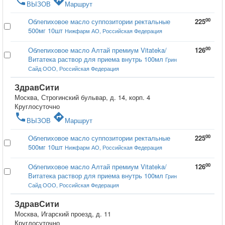
phone
directions
ВЫЗОВ
Маршрут
00
Облепиховое масло суппозитории ректальные
225
500мг 10шт
Нижфарм АО, Российская Федерация
00
Облепиховое масло Алтай премиум Vitateka/
126
Витатека раствор для приема внутрь 100мл
Грин
Сайд ООО, Российская Федерация
ЗдравСити
Москва, Строгинский бульвар, д. 14, корп. 4
Круглосуточно
phone
directions
ВЫЗОВ
Маршрут
00
Облепиховое масло суппозитории ректальные
225
500мг 10шт
Нижфарм АО, Российская Федерация
00
Облепиховое масло Алтай премиум Vitateka/
126
Витатека раствор для приема внутрь 100мл
Грин
Сайд ООО, Российская Федерация
ЗдравСити
Москва, Игарский проезд, д. 11
Круглосуточно