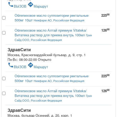
phone
directions
ВЫЗОВ
Маршрут
00
Облепиховое масло суппозитории ректальные
225
500мг 10шт
Нижфарм АО, Российская Федерация
00
Облепиховое масло Алтай премиум Vitateka/
126
Витатека раствор для приема внутрь 100мл
Грин
Сайд ООО, Российская Федерация
ЗдравСити
Москва, Красногвардейский бульвар, д. 9, стр. 1
Пн-Вс: 08:00-22:00
Открыто
phone
directions
ВЫЗОВ
Маршрут
00
Облепиховое масло суппозитории ректальные
225
500мг 10шт
Нижфарм АО, Российская Федерация
00
Облепиховое масло Алтай премиум Vitateka/
126
Витатека раствор для приема внутрь 100мл
Грин
Сайд ООО, Российская Федерация
ЗдравСити
Москва, бульвар Осенний, д. 20, корп. 1