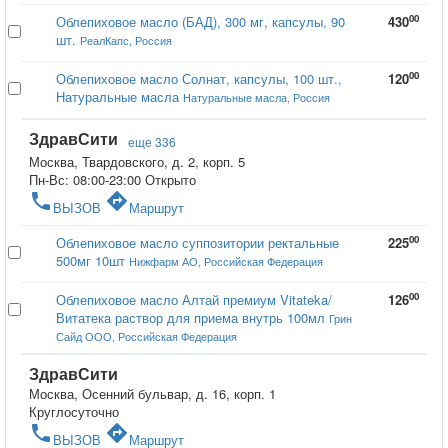
00
Облепиховое масло (БАД), 300 мг, капсулы, 90
430
шт.
РеалКапс, Россия
00
Облепиховое масло Солнат, капсулы, 100 шт.,
120
Натуральные масла
Натуральные масла, Россия
ЗдравСити
еще 336
Москва, Твардовского, д. 2, корп. 5
Пн-Вс: 08:00-23:00
Открыто
phone
directions
ВЫЗОВ
Маршрут
00
Облепиховое масло суппозитории ректальные
225
500мг 10шт
Нижфарм АО, Российская Федерация
00
Облепиховое масло Алтай премиум Vitateka/
126
Витатека раствор для приема внутрь 100мл
Грин
Сайд ООО, Российская Федерация
ЗдравСити
Москва, Осенний бульвар, д. 16, корп. 1
Круглосуточно
phone
directions
ВЫЗОВ
Маршрут