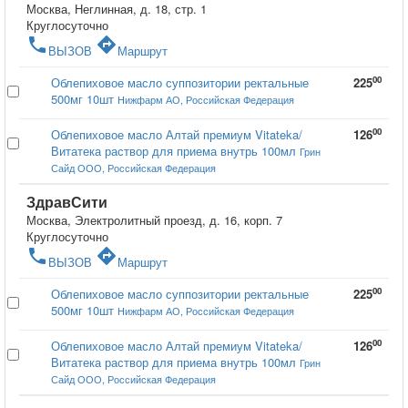
Москва, Неглинная, д. 18, стр. 1
Круглосуточно
phone
directions
ВЫЗОВ
Маршрут
00
Облепиховое масло суппозитории ректальные
225
500мг 10шт
Нижфарм АО, Российская Федерация
00
Облепиховое масло Алтай премиум Vitateka/
126
Витатека раствор для приема внутрь 100мл
Грин
Сайд ООО, Российская Федерация
ЗдравСити
Москва, Электролитный проезд, д. 16, корп. 7
Круглосуточно
phone
directions
ВЫЗОВ
Маршрут
00
Облепиховое масло суппозитории ректальные
225
500мг 10шт
Нижфарм АО, Российская Федерация
00
Облепиховое масло Алтай премиум Vitateka/
126
Витатека раствор для приема внутрь 100мл
Грин
Сайд ООО, Российская Федерация