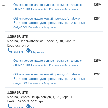
00
Облепиховое масло суппозитории ректальные
225
500мг 10шт
Нижфарм АО, Российская Федерация
00
Облепиховое масло Алтай премиум Vitateka/
126
Витатека раствор для приема внутрь 100мл
Грин
Сайд ООО, Российская Федерация
ЗдравСити
Москва, Челобитьевское шоссе, д. 10, корп. 2
Круглосуточно
phone
directions
ВЫЗОВ
Маршрут
00
Облепиховое масло суппозитории ректальные
225
500мг 10шт
Нижфарм АО, Российская Федерация
00
Облепиховое масло Алтай премиум Vitateka/
126
Витатека раствор для приема внутрь 100мл
Грин
Сайд ООО, Российская Федерация
ЗдравСити
Москва, Героев Панфиловцев, д. 22, корп. 1
Пн-Вс: 08:00-22:00
Открыто
phone
directions
ВЫЗОВ
Маршрут