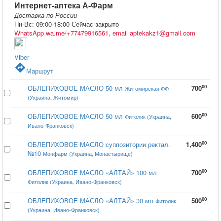
Интернет-аптека А-Фарм
Доставка по России
Пн-Вс: 09:00-18:00
Сейчас закрыто
WhatsApp wa.me/+77479916561, email aptekakz1@gmail.com
Viber
directions
Маршрут
00
ОБЛЕПИХОВОЕ МАСЛО 50 мл
700
Житомирская ФФ
(Украина, Житомир)
00
ОБЛЕПИХОВОЕ МАСЛО 50 мл
600
Фитолик (Украина,
Ивано-Франковск)
00
ОБЛЕПИХОВОЕ МАСЛО суппозитории ректал.
1,400
№10
Монфарм (Украина, Монастырище)
00
ОБЛЕПИХОВОЕ МАСЛО «АЛТАЙ» 100 мл
700
Фитолик (Украина, Ивано-Франковск)
00
ОБЛЕПИХОВОЕ МАСЛО «АЛТАЙ» 30 мл
500
Фитолик
(Украина, Ивано-Франковск)