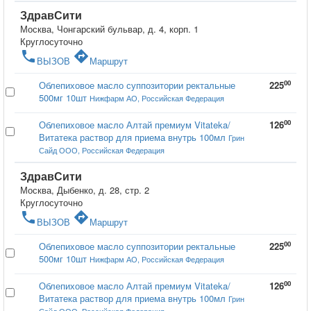
ЗдравСити
Москва, Чонгарский бульвар, д. 4, корп. 1
Круглосуточно
phone
directions
ВЫЗОВ
Маршрут
00
Облепиховое масло суппозитории ректальные
225
500мг 10шт
Нижфарм АО, Российская Федерация
00
Облепиховое масло Алтай премиум Vitateka/
126
Витатека раствор для приема внутрь 100мл
Грин
Сайд ООО, Российская Федерация
ЗдравСити
Москва, Дыбенко, д. 28, стр. 2
Круглосуточно
phone
directions
ВЫЗОВ
Маршрут
00
Облепиховое масло суппозитории ректальные
225
500мг 10шт
Нижфарм АО, Российская Федерация
00
Облепиховое масло Алтай премиум Vitateka/
126
Витатека раствор для приема внутрь 100мл
Грин