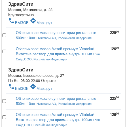
ЗдравСити
Москва, Митинская, д. 23
Круглосуточно
phone
directions
ВЫЗОВ
Маршрут
00
Облепиховое масло суппозитории ректальные
225
500мг 10шт
Нижфарм АО, Российская Федерация
00
Облепиховое масло Алтай премиум Vitateka/
126
Витатека раствор для приема внутрь 100мл
Грин
Сайд ООО, Российская Федерация
ЗдравСити
Москва, Боровское шоссе, д. 27
Пн-Вс: 08:00-22:00
Открыто
phone
directions
ВЫЗОВ
Маршрут
00
Облепиховое масло суппозитории ректальные
225
500мг 10шт
Нижфарм АО, Российская Федерация
00
Облепиховое масло Алтай премиум Vitateka/
126
Витатека раствор для приема внутрь 100мл
Грин
Сайд ООО, Российская Федерация