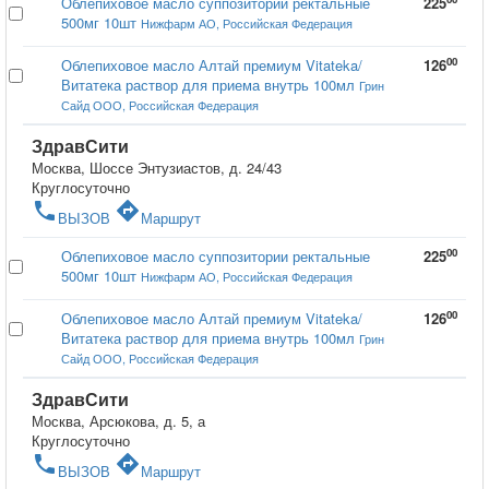
Облепиховое масло суппозитории ректальные
225
500мг 10шт
Нижфарм АО, Российская Федерация
00
Облепиховое масло Алтай премиум Vitateka/
126
Витатека раствор для приема внутрь 100мл
Грин
Сайд ООО, Российская Федерация
ЗдравСити
Москва, Шоссе Энтузиастов, д. 24/43
Круглосуточно
phone
directions
ВЫЗОВ
Маршрут
00
Облепиховое масло суппозитории ректальные
225
500мг 10шт
Нижфарм АО, Российская Федерация
00
Облепиховое масло Алтай премиум Vitateka/
126
Витатека раствор для приема внутрь 100мл
Грин
Сайд ООО, Российская Федерация
ЗдравСити
Москва, Арсюкова, д. 5, а
Круглосуточно
phone
directions
ВЫЗОВ
Маршрут