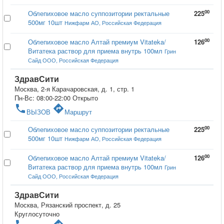
00
Облепиховое масло суппозитории ректальные
225
500мг 10шт
Нижфарм АО, Российская Федерация
00
Облепиховое масло Алтай премиум Vitateka/
126
Витатека раствор для приема внутрь 100мл
Грин
Сайд ООО, Российская Федерация
ЗдравСити
Москва, 2-я Карачаровская, д. 1, стр. 1
Пн-Вс: 08:00-22:00
Открыто
phone
directions
ВЫЗОВ
Маршрут
00
Облепиховое масло суппозитории ректальные
225
500мг 10шт
Нижфарм АО, Российская Федерация
00
Облепиховое масло Алтай премиум Vitateka/
126
Витатека раствор для приема внутрь 100мл
Грин
Сайд ООО, Российская Федерация
ЗдравСити
Москва, Рязанский проспект, д. 25
Круглосуточно