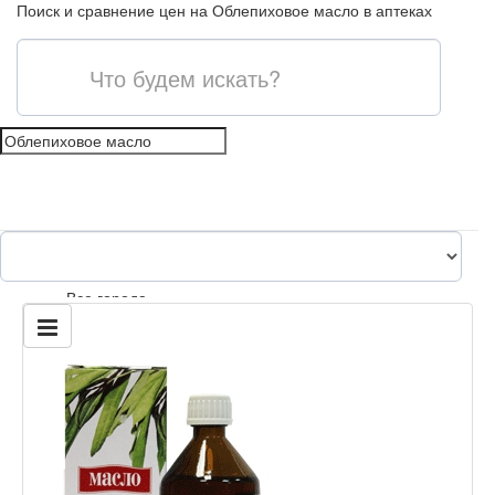
Поиск и сравнение цен на Облепиховое масло в аптеках
shopping_cart
Все города
content_paste