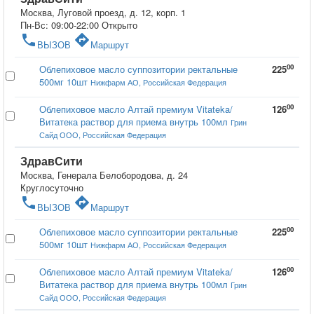
Москва, Луговой проезд, д. 12, корп. 1
Пн-Вс: 09:00-22:00
Открыто
phone
directions
ВЫЗОВ
Маршрут
00
Облепиховое масло суппозитории ректальные
225
500мг 10шт
Нижфарм АО, Российская Федерация
00
Облепиховое масло Алтай премиум Vitateka/
126
Витатека раствор для приема внутрь 100мл
Грин
Сайд ООО, Российская Федерация
ЗдравСити
Москва, Генерала Белобородова, д. 24
Круглосуточно
phone
directions
ВЫЗОВ
Маршрут
00
Облепиховое масло суппозитории ректальные
225
500мг 10шт
Нижфарм АО, Российская Федерация
00
Облепиховое масло Алтай премиум Vitateka/
126
Витатека раствор для приема внутрь 100мл
Грин
Сайд ООО, Российская Федерация