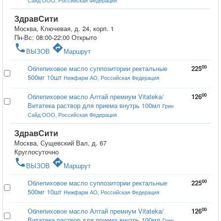
Сайд ООО, Российская Федерация
ЗдравСити
Москва, Ключевая, д. 24, корп. 1
Пн-Вс: 08:00-22:00
Открыто
phone
directions
ВЫЗОВ
Маршрут
00
Облепиховое масло суппозитории ректальные
225
500мг 10шт
Нижфарм АО, Российская Федерация
00
Облепиховое масло Алтай премиум Vitateka/
126
Витатека раствор для приема внутрь 100мл
Грин
Сайд ООО, Российская Федерация
ЗдравСити
Москва, Сущевский Вал, д. 67
Круглосуточно
phone
directions
ВЫЗОВ
Маршрут
00
Облепиховое масло суппозитории ректальные
225
500мг 10шт
Нижфарм АО, Российская Федерация
00
Облепиховое масло Алтай премиум Vitateka/
126
Витатека раствор для приема внутрь 100мл
Грин