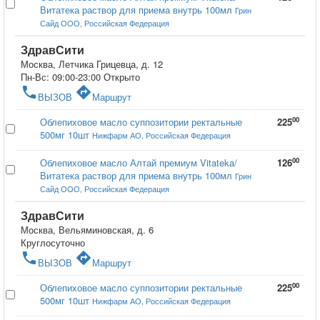
Витатека раствор для приема внутрь 100мл
Грин
Сайд ООО, Российская Федерация
ЗдравСити
Москва, Летчика Грицевца, д. 12
Пн-Вс: 09:00-23:00
Открыто
phone
directions
ВЫЗОВ
Маршрут
00
Облепиховое масло суппозитории ректальные
225
500мг 10шт
Нижфарм АО, Российская Федерация
00
Облепиховое масло Алтай премиум Vitateka/
126
Витатека раствор для приема внутрь 100мл
Грин
Сайд ООО, Российская Федерация
ЗдравСити
Москва, Вельяминовская, д. 6
Круглосуточно
phone
directions
ВЫЗОВ
Маршрут
00
Облепиховое масло суппозитории ректальные
225
500мг 10шт
Нижфарм АО, Российская Федерация