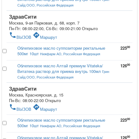
Сайд ООО, Российская Федерация
ЗдравСити
Москва, 9-ая Парковая, д. 68, корп. 7
Пн-Пт: 08:00-22:00, Сб-Вс: 09:00-21:00
Открыто
phone
directions
ВЫЗОВ
Маршрут
00
Облепиховое масло суппозитории ректальные
225
500мг 10шт
Нижфарм АО, Российская Федерация
00
Облепиховое масло Алтай премиум Vitateka/
126
Витатека раствор для приема внутрь 100мл
Грин
Сайд ООО, Российская Федерация
ЗдравСити
Москва, Красноярская, д. 15
Пн-Вс: 08:00-22:00
Открыто
phone
directions
ВЫЗОВ
Маршрут
00
Облепиховое масло суппозитории ректальные
225
500мг 10шт
Нижфарм АО, Российская Федерация
00
Облепиховое масло Алтай премиум Vitateka/
126