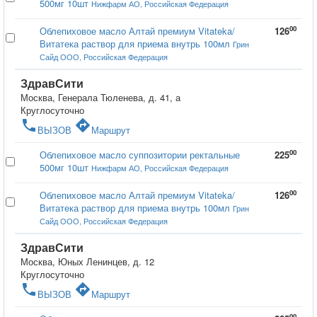
500мг 10шт
Нижфарм АО, Российская Федерация
00
Облепиховое масло Алтай премиум Vitateka/
126
Витатека раствор для приема внутрь 100мл
Грин
Сайд ООО, Российская Федерация
ЗдравСити
Москва, Генерала Тюленева, д. 41, а
Круглосуточно
phone
directions
ВЫЗОВ
Маршрут
00
Облепиховое масло суппозитории ректальные
225
500мг 10шт
Нижфарм АО, Российская Федерация
00
Облепиховое масло Алтай премиум Vitateka/
126
Витатека раствор для приема внутрь 100мл
Грин
Сайд ООО, Российская Федерация
ЗдравСити
Москва, Юных Ленинцев, д. 12
Круглосуточно
phone
directions
ВЫЗОВ
Маршрут
00