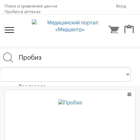
Поиск и сравнение цен на
Вход
Пробиз в аптеках
shopping_cart
content_paste
Все города