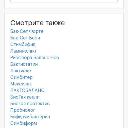
Смотрите также
Бак-Сет Форте
Бак-Сет Беби
Стимбифид
Ламинолакт
Риофлора Баланс Нео
Бактистатин
Лактиале
Симбитер
Максилак
ЛАКТОБАЛАНС
БиоГая капли
БиоГая протектис
Пробиолог
Бифидумбактерин
Симбиформ