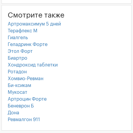
Смотрите также
Артромаксимум 5 дней
Терафлекс М
Гиалгель
Геладринк Форте
Этол Форт
Биартро
Хондроксид таблетки
Ротадон
Хомвио-Ревман
Би-ксикам
Мукосат
Артроцин Форте
Беневрон Б
Дона
Ревмалгон 911