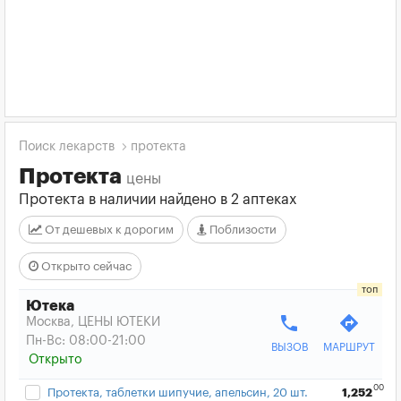
Поиск лекарств
протекта
Протекта
цены
Протекта в наличии найдено в 2 аптеках
От дешевых к дорогим
Поблизости
Открыто сейчас
Ютека
phone
directions
Москва, ЦЕНЫ ЮТЕКИ
Пн-Вс: 08:00-21:00
ВЫЗОВ
МАРШРУТ
Открыто
00
Протекта, таблетки шипучие, апельсин, 20 шт.
1,252