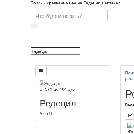
Поиск и сравнение цен на Редецил в аптеках
Поис
ред
Р
от
379
до
464
руб
Редецил
Реде
5.0
(
1
)
Ют