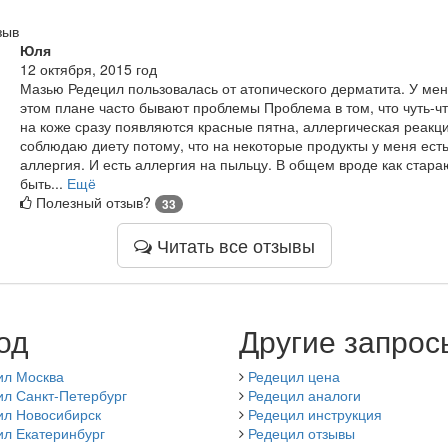
зыв
Юля
12 октября, 2015 год
Мазью Редецил пользовалась от атопического дерматита. У мен
этом плане часто бывают проблемы Проблема в том, что чуть-чт
на коже сразу появляются красные пятна, аллергическая реакци
соблюдаю диету потому, что на некоторые продукты у меня ест
аллергия. И есть аллергия на пыльцу. В общем вроде как стара
быть...
Ещё
Полезный отзыв?
33
Читать все отзывы
од
Другие запрос
ил Москва
Редецил цена
ил Санкт-Петербург
Редецил аналоги
ил Новосибирск
Редецил инструкция
ил Екатеринбург
Редецил отзывы