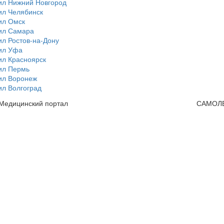
ил Нижний Новгород
ил Челябинск
ил Омск
ил Самара
л Ростов-на-Дону
ил Уфа
ил Красноярск
ил Пермь
ил Воронеж
ил Волгоград
 Медицинский портал
САМОЛ