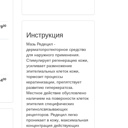
00
79
Инструкция
Мазь Редецил -
дерматопротекторное средство
для наружного применения.
Стимулирует регенерацию кожи,
усиливает размножение
эпителиальных клеток кожи,
тормозит процессы
00
64
кератинизации, препятствует
развитию гиперкератоза.
Местное действие обусловлено
наличием на поверхности клеток
эпителия специфических
ретинолсвязывающих
рецепторов. Редецил легко
проникает в кожу, максимальная
концентрация действующих