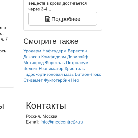
веществ в крови достигается
через 3-4...
Подробнее
я в
о,
Смотрите также
я. Я
ь
юсь
Уродерм
Нафтадерм
Берестин
Декасан
Комфодерм
Дерилайф
Метипред
Фореталь
Петролеум
Волвит
Реаниматор Крио-гель
Гидрокортизоновая мазь
Витаон-Люкс
Стизамет
Фунготербин Нео
ы
Контакты
Россия, Москва
E-mail:
info@medcentre24.ru