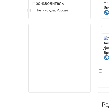
Производитель
Мо
Вр
Ретиноиды, Россия
publi
Ап
До
Вр
publi
Ре