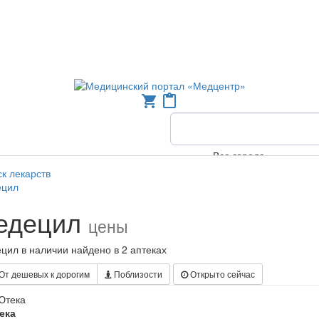
shopping_cart
content_paste
Все города
к лекарств
ецил
едецил
цены
цил в наличии найдено в 2 аптеках
От дешевых к дорогим
Поблизости
Открыто сейчас
ека