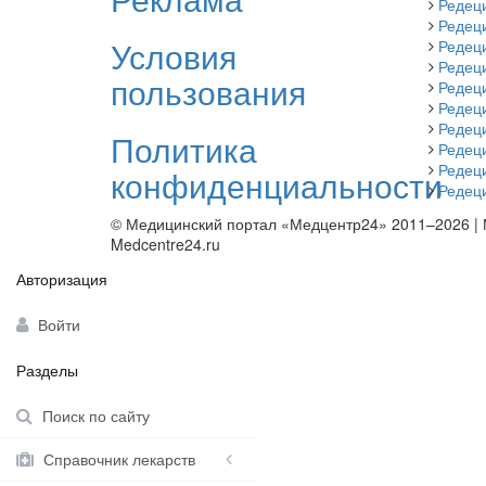
Редец
Редец
Условия
Редец
Редец
пользования
Редеци
Редец
Редец
Политика
Редец
Редец
конфиденциальности
Редец
© Медицинский портал «Медцентр24» 2011–2026
|
Medcentre24.ru
Авторизация
Войти
Разделы
Поиск по сайту
Справочник лекарств