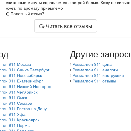
считанные минуты справляется с острой болью. Кожу не сильно
жжёт, по аромату приемлемо
Полезный отзыв?
Читать все отзывы
од
Другие запрос
лгон 911 Москва
Ревмалгон 911 цена
гон 911 Санкт-Петербург
Ревмалгон 911 аналоги
лгон 911 Новосибирск
Ревмалгон 911 инструкция
гон 911 Екатеринбург
Ревмалгон 911 отзывы
лгон 911 Нижний Новгород
лгон 911 Челябинск
лгон 911 Омск
лгон 911 Самара
гон 911 Ростов-на-Дону
лгон 911 Уфа
гон 911 Красноярск
лгон 911 Пермь
лгон 911 Воронеж