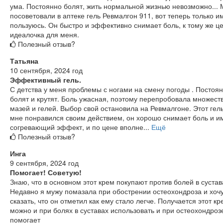
ума. Постоянно болят, жить нормальной жизнью невозможно...
посоветовали в аптеке гель Ревмалгон 911, вот теперь только и
пользуюсь. Он быстро и эффективно снимает боль, к тому же ц
идеалочка для меня.
Полезный отзыв?
Татьяна
10 сентября, 2024 год
Эффективный гель.
С детства у меня проблемы с ногами на смену погоды . Постоя
болят и крутят. Боль ужасная, поэтому перепробовала множест
мазей и гелей. Выбор свой остановила на Ревмалгоне. Этот гел
мне понравился своим действием, он хорошо снимает боль и и
согревающий эффект, и по цене вполне...
Ещё
Полезный отзыв?
Инга
9 сентября, 2024 год
Помогает! Советую!
Знаю, что в основном этот крем покупают против болей в сустав
Недавно я мужу помазала при обострении остеохондроза и хоч
сказать, что он отметил как ему стало легче. Получается этот кр
можно и при болях в суставах использовать и при остеохондроз
помогает