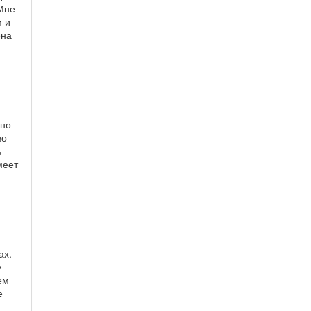
 Мне
м и
ена
нно
во
ь
меет
ах.
у
ем
е