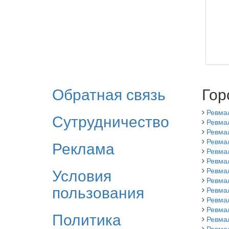
Обратная связь
Гор
Ревма
Сутрудничество
Ревмал
Ревма
Ревмал
Реклама
Ревма
Ревма
Условия
Ревма
Ревма
пользования
Ревмал
Ревма
Ревмал
Политика
Ревма
Ревма