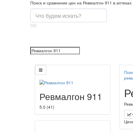
Поиск и сравнение цен на Ревмалгон 911 в аптеках
Поис
рев
Р
Ревмалгон 911
Ревм
5.0
(
41
)
Цен