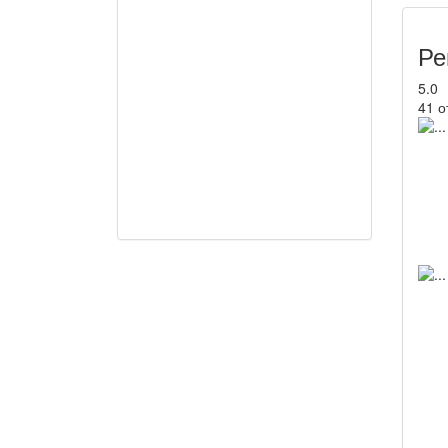
Ре
5.0
41 о