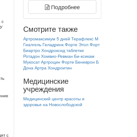
Подробнее
 с
Смотрите также
 У
Артромаксимум 5 дней
Терафлекс М
Гиалгель
Геладринк Форте
Этол Форт
Биартро
Хондроксид таблетки
Ротадон
Хомвио-Ревман
Би-ксикам
Мукосат
Артроцин Форте
Беневрон Б
Дона
Артра Хондроитин
ть
Медицинские
учреждения
ение
Медицинский центр красоты и
здоровья на Новослободской
ят с