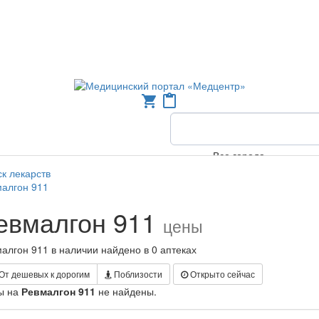
shopping_cart
content_paste
Все города
к лекарств
малгон 911
евмалгон 911
цены
алгон 911 в наличии найдено в 0 аптеках
От дешевых к дорогим
Поблизости
Открыто сейчас
ы на
Ревмалгон 911
не найдены.