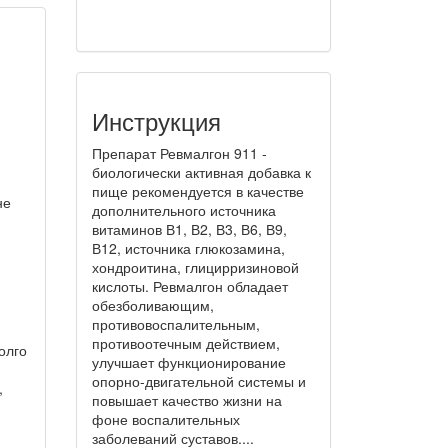
Инструкция
Препарат Ревмалгон 911 -
биологически активная добавка к
пище рекомендуется в качестве
не
дополнительного источника
витаминов В1, В2, В3, В6, В9,
В12, источника глюкозамина,
хондроитина, глицирризиновой
кислоты. Ревмалгон обладает
обезболивающим,
противовоспалительным,
противоотечным действием,
олго
улучшает функционирование
опорно-двигательной системы и
,
повышает качество жизни на
фоне воспалительных
заболеваний суставов....