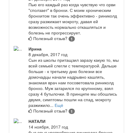
Пью его каждый раз когда чувствую что орви
"сползает" в бронхи. С моим хроническим
бронхитом так очень эффективно - риниколд
сразу разжижает мокроту, давая ей
возможность нормально откашляться и
болезнь не прогрессирует.
Полезный отзыв?
1
Ирина
8 декабря, 2017 год
Сын из школы притащзил заразу какую то, мы
всей семьей слегли с температурой. Дальше
больше - к третьему дню болезни все
домочадцы начали надрывно кашлять,
знакомая врач нам посоветовала риниколд
бронхо. Муж затарился по крупнному, взял
сразу 4 бутылочки. В принципе мы обошлись
двумя, симптомы пошли на спад, мокроту
разжижило...
Ещё
Полезный отзыв?
1
НАТАЛИ
14 ноября, 2017 год
был опыт употребления риниколда бронхо.