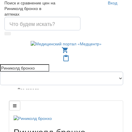
Поиск и сравнение цен на
Вход
Риниколд бронхо в
аптеках
shopping_cart
content_paste
Все города
Риниколд бронхо