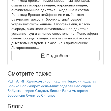
Риниколд бронхо - комбинированный препарат,
оказывает отхаркивающее, жаропонижающее,
антигистаминное действие. Входящие в состав
Риниколд Бронхо гвайфенезин и амброксол
разжижают мокроту (бронхиальный секрет),
устраняют сухой кашель. Хлорфенамин, в свою
очередь, оказывает антигистаминное действие,
устраняет зуд и сильное слезотечение. Фенилэфрин
сужает сосуды, спадают отеки слизистой носа и
дыхательных путей. Показания к применению:
Лекарственное...
Подробнее
Смотрите также
РЕНГАЛИН
Халиксол сироп
Каштил
Пектусин
Коделак
Бронхо
Бронхипрет
Исла-Минт
Коделак Нео сироп
Бабушкин сироп
Стодаль
Линкас Балм
Амтерсол
Бровенсин
Омнитус
Синупрет
Блоги