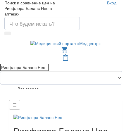
Поиск и сравнение цен на
Вход
Риофлора Баланс Нео в
аптеках
shopping_cart
content_paste
Все города
Риофлора Баланс Нео