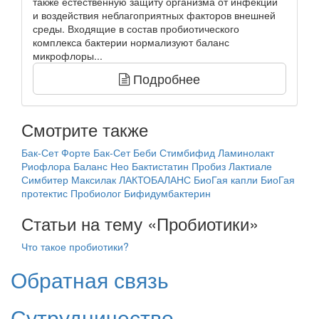
также естественную защиту организма от инфекций
и воздействия неблагоприятных факторов внешней
среды. Входящие в состав пробиотического
комплекса бактерии нормализуют баланс
микрофлоры...
Подробнее
Смотрите также
Бак-Сет Форте
Бак-Сет Беби
Стимбифид
Ламинолакт
Риофлора Баланс Нео
Бактистатин
Пробиз
Лактиале
Симбитер
Максилак
ЛАКТОБАЛАНС
БиоГая капли
БиоГая
протектис
Пробиолог
Бифидумбактерин
Статьи на тему «Пробиотики»
Что такое пробиотики?
Обратная связь
Сутрудничество