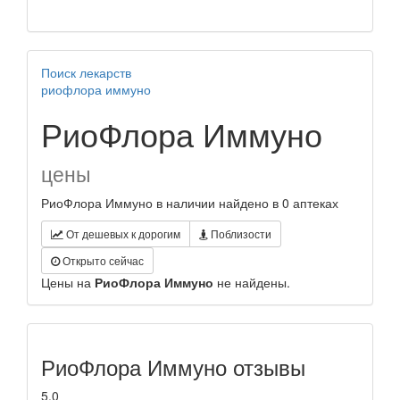
Поиск лекарств
риофлора иммуно
РиоФлора Иммуно
цены
РиоФлора Иммуно в наличии найдено в 0 аптеках
От дешевых к дорогим
Поблизости
Открыто сейчас
Цены на
РиоФлора Иммуно
не найдены.
РиоФлора Иммуно отзывы
5.0