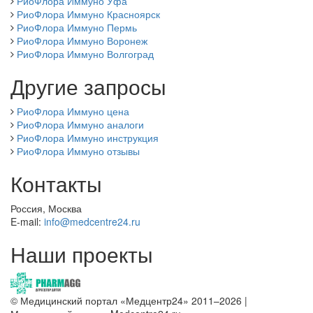
РиоФлора Иммуно Уфа
РиоФлора Иммуно Красноярск
РиоФлора Иммуно Пермь
РиоФлора Иммуно Воронеж
РиоФлора Иммуно Волгоград
Другие запросы
РиоФлора Иммуно цена
РиоФлора Иммуно аналоги
РиоФлора Иммуно инструкция
РиоФлора Иммуно отзывы
Контакты
Россия, Москва
E-mail:
info@medcentre24.ru
Наши проекты
© Медицинский портал «Медцентр24» 2011–2026
|