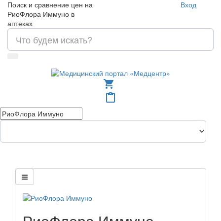
Поиск и сравнение цен на
Вход
РиоФлора Иммуно в
аптеках
shopping_cart
content_paste
РиоФлора Иммуно