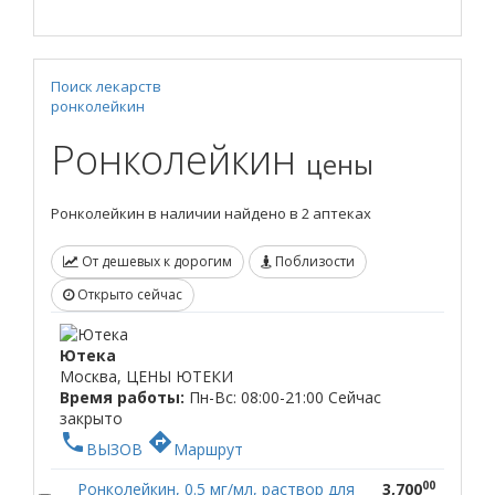
Поиск лекарств
ронколейкин
Ронколейкин
цены
Ронколейкин в наличии найдено в 2 аптеках
От дешевых к дорогим
Поблизости
Открыто сейчас
Ютека
Москва, ЦЕНЫ ЮТЕКИ
Время работы:
Пн-Вс: 08:00-21:00
Сейчас
закрыто
phone
directions
ВЫЗОВ
Маршрут
00
Ронколейкин, 0.5 мг/мл, раствор для
3,700