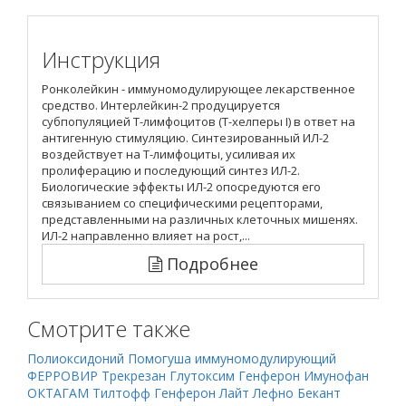
Инструкция
Ронколейкин - иммуномодулирующее лекарственное
средство. Интерлейкин-2 продуцируется
субпопуляцией Т-лимфоцитов (Т-хелперы I) в ответ на
антигенную стимуляцию. Синтезированный ИЛ-2
воздействует на Т-лимфоциты, усиливая их
пролиферацию и последующий синтез ИЛ-2.
Биологические эффекты ИЛ-2 опосредуются его
связыванием со специфическими рецепторами,
представленными на различных клеточных мишенях.
ИЛ-2 направленно влияет на рост,...
Подробнее
Смотрите также
Полиоксидоний
Помогуша иммуномодулирующий
ФЕРРОВИР
Трекрезан
Глутоксим
Генферон
Имунофан
ОКТАГАМ
Тилтофф
Генферон Лайт
Лефно
Бекант