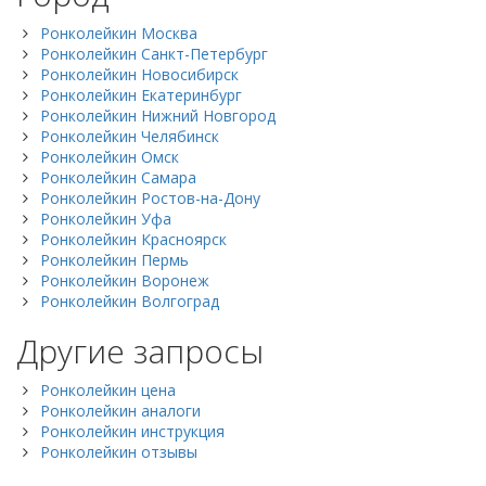
Ронколейкин Москва
Ронколейкин Санкт-Петербург
Ронколейкин Новосибирск
Ронколейкин Екатеринбург
Ронколейкин Нижний Новгород
Ронколейкин Челябинск
Ронколейкин Омск
Ронколейкин Самара
Ронколейкин Ростов-на-Дону
Ронколейкин Уфа
Ронколейкин Красноярск
Ронколейкин Пермь
Ронколейкин Воронеж
Ронколейкин Волгоград
Другие запросы
Ронколейкин цена
Ронколейкин аналоги
Ронколейкин инструкция
Ронколейкин отзывы