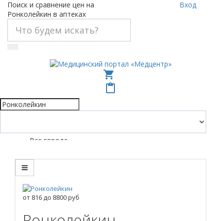
Поиск и сравнение цен на
Вход
Ронколейкин в аптеках
shopping_cart
content_paste
Все города
от
816
до
8800
руб
Ронколейкин