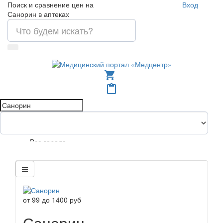
Поиск и сравнение цен на
Вход
Санорин в аптеках
shopping_cart
content_paste
Все города
от
99
до
1400
руб
Санорин