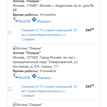
Аптека "Озерки"
Москва, 115487, Москва г, Андропова пр-кт, дом №
28
Время работы:
Уточняйте
phone
directions
ВЫЗОВ
Маршрут
00
Санорин 0,1% спрей назальный 10
289
мл
Санека Фармасьютикалс а.с.,
Словакия
Аптека "Озерки"
Москва, 127422, Город Москва, вн.тер.г.
муниципальный округ Тимирязевский, ул
Костякова, д. 6/5, помещ. 7/1
Время работы:
Уточняйте
phone
directions
ВЫЗОВ
Маршрут
00
Санорин 0,1% спрей назальный 10
295
мл
Санека Фармасьютикалс а.с.,
Словакия