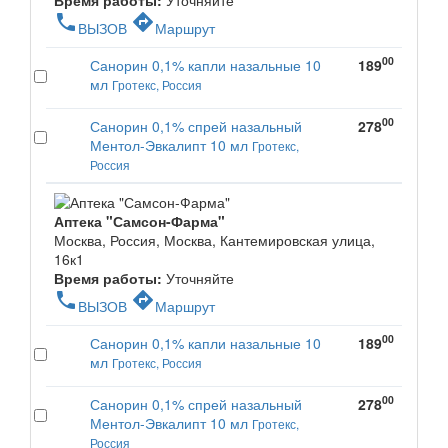
Время работы:
Уточняйте
phone
directions
ВЫЗОВ
Маршрут
00
Санорин 0,1% капли назальные 10
189
мл
Гротекс, Россия
00
Санорин 0,1% спрей назальный
278
Ментол-Эвкалипт 10 мл
Гротекс,
Россия
Аптека "Самсон-Фарма"
Москва, Россия, Москва, Кантемировская улица,
16к1
Время работы:
Уточняйте
phone
directions
ВЫЗОВ
Маршрут
00
Санорин 0,1% капли назальные 10
189
мл
Гротекс, Россия
00
Санорин 0,1% спрей назальный
278
Ментол-Эвкалипт 10 мл
Гротекс,
Россия