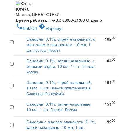
Ютека
Москва, ЦЕНЫ ЮТЕКИ
Время работы:
Пн-Вс: 08:00-21:00
Открыто
phone
directions
ВЫЗОВ
Маршрут
00
Санорин, 0.1%, спрей назальный, с
182
ментолом и эвкалиптом, 10 мл, 1
шт.
Гротекс, Россия
00
Санорин, 0.1%, капли назальные, с
104
морской водой, 10 мл, 1 шт.
Гротекс,
Россия
00
Санорин, 0.1%, спрей назальный,
181
10 мл, 1 шт.
Saneca Pharmaceuticals,
Словацкая Республика
00
Санорин, 0.1%, капли назальные,
151
10 мл, 1 шт.
Гротекс, Россия
00
Санорин с маслом эвкалипта, 0.1%,
99
капли назальные, 10 мл, 1 шт.