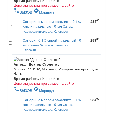
Время работы:
Уточняйте
Цена актуальна при заказе на сайте
phone
directions
ВЫЗОВ
Маршрут
00
Санорин с маслом эвкалипта 0,1%
284
капли назальные 10 мл
Санека
Фармасьютикалс а.с., Словакия
00
Санорин 0,1% спрей назальный 10
289
мл
Санека Фармасьютикалс а.с.,
Словакия
Аптека "Доктор Столетов"
Москва, 119192, Москва г, Мичуринский пр-кт, дом
№ 16
Время работы:
Уточняйте
Цена актуальна при заказе на сайте
phone
directions
ВЫЗОВ
Маршрут
00
Санорин с маслом эвкалипта 0,1%
284
капли назальные 10 мл
Санека
Фармасьютикалс а.с., Словакия