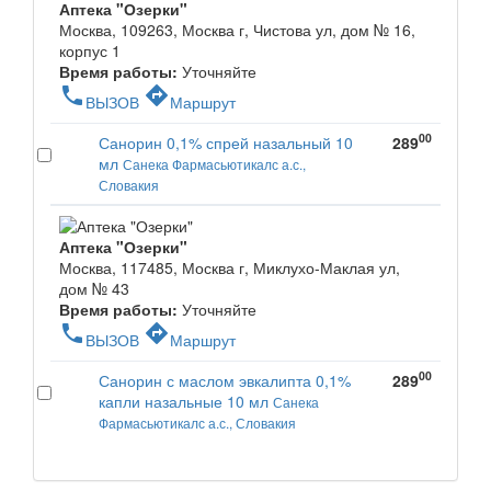
Аптека "Озерки"
Москва, 109263, Москва г, Чистова ул, дом № 16,
корпус 1
Время работы:
Уточняйте
phone
directions
ВЫЗОВ
Маршрут
00
Санорин 0,1% спрей назальный 10
289
мл
Санека Фармасьютикалс а.с.,
Словакия
Аптека "Озерки"
Москва, 117485, Москва г, Миклухо-Маклая ул,
дом № 43
Время работы:
Уточняйте
phone
directions
ВЫЗОВ
Маршрут
00
Санорин с маслом эвкалипта 0,1%
289
капли назальные 10 мл
Санека
Фармасьютикалс а.с., Словакия