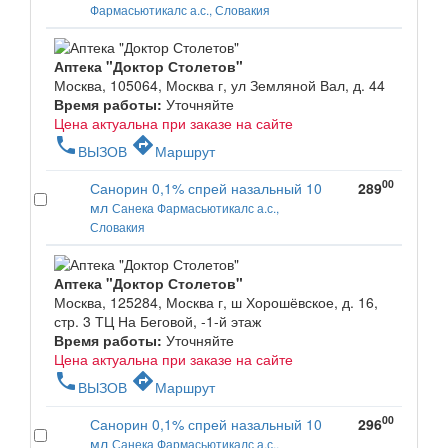
Фармасьютикалс а.с., Словакия
Аптека "Доктор Столетов"
Москва, 105064, Москва г, ул Земляной Вал, д. 44
Время работы:
Уточняйте
Цена актуальна при заказе на сайте
phone
directions
ВЫЗОВ
Маршрут
00
Санорин 0,1% спрей назальный 10
289
мл
Санека Фармасьютикалс а.с.,
Словакия
Аптека "Доктор Столетов"
Москва, 125284, Москва г, ш Хорошёвское, д. 16,
стр. 3 ТЦ На Беговой, -1-й этаж
Время работы:
Уточняйте
Цена актуальна при заказе на сайте
phone
directions
ВЫЗОВ
Маршрут
00
Санорин 0,1% спрей назальный 10
296
мл
Санека Фармасьютикалс а.с.,