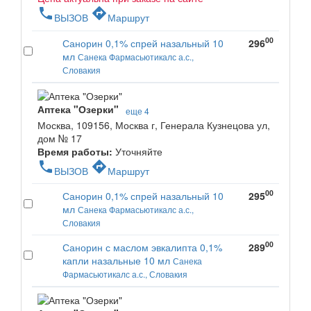
phone
directions
ВЫЗОВ
Маршрут
00
Санорин 0,1% спрей назальный 10
296
мл
Санека Фармасьютикалс а.с.,
Словакия
Аптека "Озерки"
еще 4
Москва, 109156, Москва г, Генерала Кузнецова ул,
дом № 17
Время работы:
Уточняйте
phone
directions
ВЫЗОВ
Маршрут
00
Санорин 0,1% спрей назальный 10
295
мл
Санека Фармасьютикалс а.с.,
Словакия
00
Санорин с маслом эвкалипта 0,1%
289
капли назальные 10 мл
Санека
Фармасьютикалс а.с., Словакия