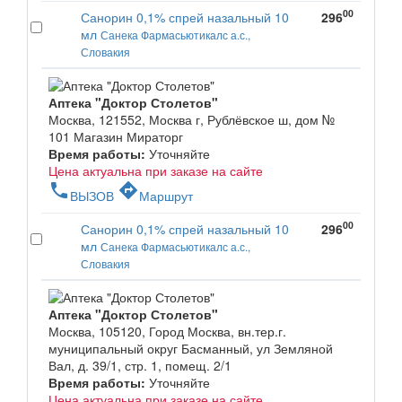
00
Санорин 0,1% спрей назальный 10
296
мл
Санека Фармасьютикалс а.с.,
Словакия
Аптека "Доктор Столетов"
Москва, 121552, Москва г, Рублёвское ш, дом №
101 Магазин Мираторг
Время работы:
Уточняйте
Цена актуальна при заказе на сайте
phone
directions
ВЫЗОВ
Маршрут
00
Санорин 0,1% спрей назальный 10
296
мл
Санека Фармасьютикалс а.с.,
Словакия
Аптека "Доктор Столетов"
Москва, 105120, Город Москва, вн.тер.г.
муниципальный округ Басманный, ул Земляной
Вал, д. 39/1, стр. 1, помещ. 2/1
Время работы:
Уточняйте
Цена актуальна при заказе на сайте