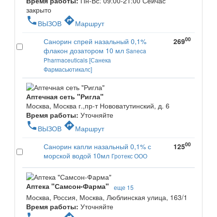
Время работы:
Пн-Вс: 09:00-21:00
Сейчас
закрыто
phone
directions
ВЫЗОВ
Маршрут
00
Санорин спрей назальный 0,1%
269
флакон дозатором 10 мл
Saneca
Pharmaceuticals [Санека
Фармасьютикалс]
Аптечная сеть "Ригла"
Москва, Москва г.,пр-т Нововатутинский, д. 6
Время работы:
Уточняйте
phone
directions
ВЫЗОВ
Маршрут
00
Санорин капли назальный 0,1% с
125
морской водой 10мл
Гротекс ООО
Аптека "Самсон-Фарма"
еще 15
Москва, Россия, Москва, Люблинская улица, 163/1
Время работы:
Уточняйте
phone
directions