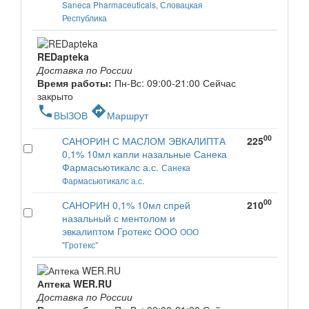
Saneca Pharmaceuticals, Словацкая
Республика
REDapteka
Доставка по России
Время работы:
Пн-Вс: 09:00-21:00
Сейчас
закрыто
phone
directions
ВЫЗОВ
Маршрут
00
САНОРИН С МАСЛОМ ЭВКАЛИПТА
225
0,1% 10мл капли назальные Санека
Фармасьютикалс а.с.
Санека
Фармасьютикалс а.с.
00
САНОРИН 0,1% 10мл спрей
210
назальный с ментолом и
эвкалиптом Гротекс ООО
ООО
"Гротекс"
Аптека WER.RU
Доставка по России