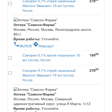
Санорин 0,1% спрей назальный
278
Ментол-Эвкалипт 10 мл
Гротекс,
Россия
Аптека "Самсон-Фарма"
Москва, Россия, Москва, Ленинградское шоссе,
80с1
Время работы:
Уточняйте
phone
directions
ВЫЗОВ
Маршрут
00
Санорин 0,1% капли назальные 10
189
мл
Гротекс, Россия
00
Санорин 0,1% спрей назальный
278
Ментол-Эвкалипт 10 мл
Гротекс,
Россия
Аптека "Самсон-Фарма"
Москва, Россия, Москва, Северный
административный округ, улица 8 Марта, 1с12
Время работы:
Уточняйте