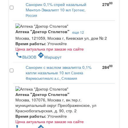
00
Санорин 0,1% спрей назальный
278
Ментол-Эвкалипт 10 мл
Гротекс,
Россия
Аптека "Доктор Столетов"
еще 12
Москва, 121059, Москва г, Киевская ул, дом № 2
Время работы:
Уточняйте
Цена актуальна при заказе на сайте
phone
directions
ВЫЗОВ
Маршрут
00
Санорин с маслом эвкалипта 0,1%
284
капли назальные 10 мл
Санека
Фармасьютикалс а.с., Словакия
Аптека "Доктор Столетов"
Москва, 107076, Москва г, вн.тер.г.
муниципальный округ Преображенское, ул
Краснобогатырская, д. 90, стр. 2
Время работы:
Уточняйте
Цена актуальна при заказе на сайте
phone
directions