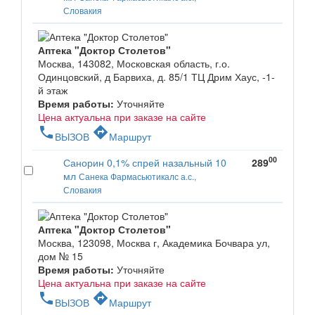
Словакия
Аптека "Доктор Столетов"
Москва, 143082, Московская область, г.о.
Одинцовский, д Барвиха, д. 85/1 ТЦ Дрим Хаус, -1-
й этаж
Время работы:
Уточняйте
Цена актуальна при заказе на сайте
phone
directions
ВЫЗОВ
Маршрут
00
Санорин 0,1% спрей назальный 10
289
мл
Санека Фармасьютикалс а.с.,
Словакия
Аптека "Доктор Столетов"
Москва, 123098, Москва г, Академика Бочвара ул,
дом № 15
Время работы:
Уточняйте
Цена актуальна при заказе на сайте
phone
directions
ВЫЗОВ
Маршрут