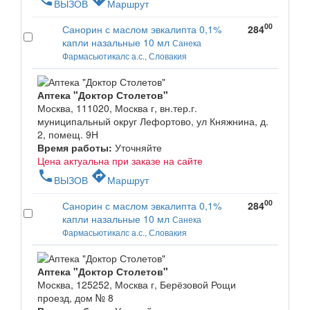
ВЫЗОВ
Маршрут
00
Санорин с маслом эвкалипта 0,1%
284
капли назальные 10 мл
Санека
Фармасьютикалс а.с., Словакия
Аптека "Доктор Столетов"
Москва, 111020, Москва г, вн.тер.г.
муниципальный округ Лефортово, ул Княжнина, д.
2, помещ. 9Н
Время работы:
Уточняйте
Цена актуальна при заказе на сайте
phone
directions
ВЫЗОВ
Маршрут
00
Санорин с маслом эвкалипта 0,1%
284
капли назальные 10 мл
Санека
Фармасьютикалс а.с., Словакия
Аптека "Доктор Столетов"
Москва, 125252, Москва г, Берёзовой Рощи
проезд, дом № 8