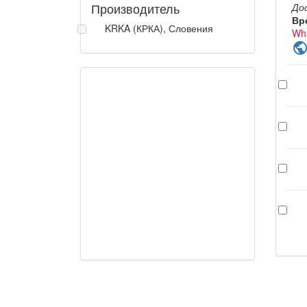
Производитель
До
Вр
KRKA (КРКА), Словения
Wh
publi