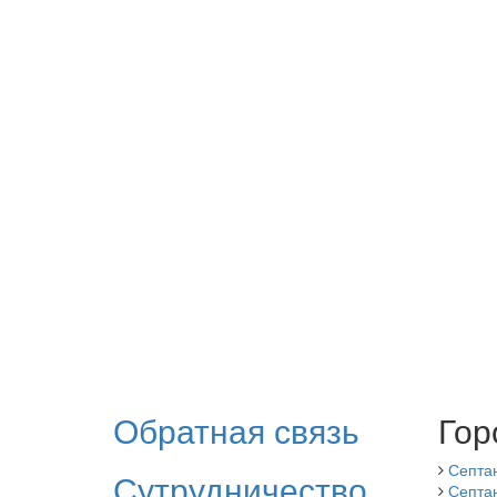
Обратная связь
Гор
Септа
Сутрудничество
Септа