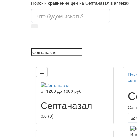
Поиск и сравнение цен на Септаназал в аптеках
Поис
септ
С
от
1200
до
1600
руб
Септаназал
Септ
0.0
(
0
)
Ин