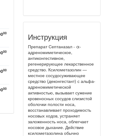
00
00
Инструкция
Препарат Септаназал - α-
00
адреномиметическое,
00
антиконгестивное,
регенерирующее лекарственное
средство. Ксилометазолин —
00
00
местное сосудосуживающее
средство (деконгестант) с альфа-
адреномиметической
00
00
активностью, вызывает сужение
кровеносных сосудов слизистой
оболочки полости носа,
восстанавливает проходимость
носовых ходов, устраняет
заложенность носа, облегчает
носовое дыхание. Действие
ксилометазолина обычно