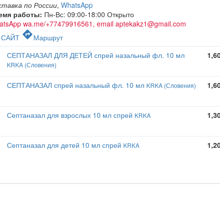
ставка по России
,
WhatsApp
емя работы:
Пн-Вс: 09:00-18:00
Открыто
atsApp wa.me/+77479916561, email aptekakz1@gmail.com
c
directions
САЙТ
Маршрут
СЕПТАНАЗАЛ ДЛЯ ДЕТЕЙ спрей назальный фл. 10 мл
1,6
KRKA (Словения)
СЕПТАНАЗАЛ спрей назальный фл. 10 мл
1,6
KRKA (Словения)
Септаназал для взрослых 10 мл спрей
1,3
KRKA
Септаназал для детей 10 мл спрей
1,2
KRKA