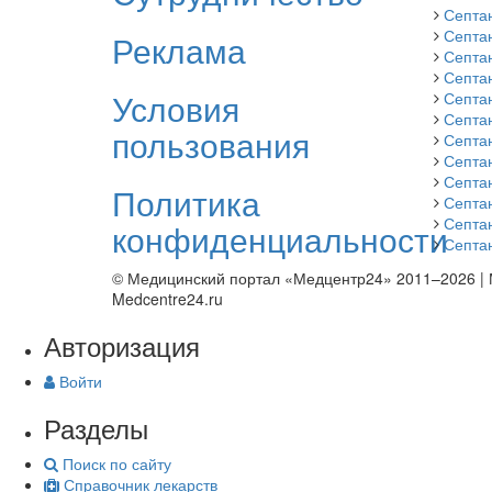
Септа
Септа
Реклама
Септа
Септа
Условия
Септа
Септа
пользования
Септан
Септа
Септа
Политика
Септа
Септа
конфиденциальности
Септа
© Медицинский портал «Медцентр24» 2011–2026
|
Medcentre24.ru
Авторизация
Войти
Разделы
Поиск по сайту
Справочник лекарств