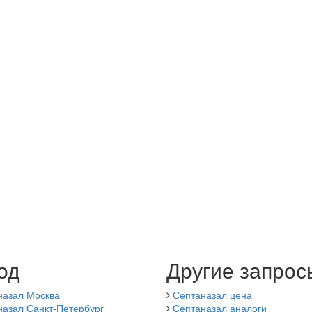
од
Другие запрос
назал Москва
Септаназал цена
назал Санкт-Петербург
Септаназал аналоги