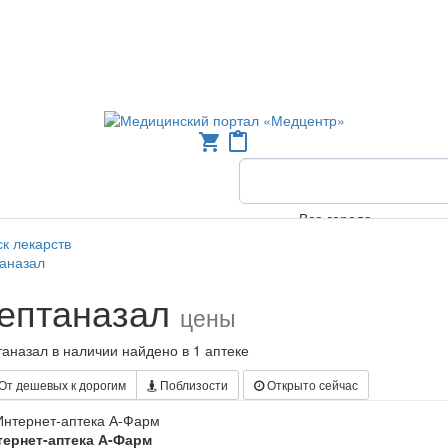
shopping_cart
content_paste
Все города
к лекарств
аназал
ептаназал
цены
аназал в наличии найдено в 1 аптеке
От дешевых к дорогим
Поблизости
Открыто сейчас
тернет-аптека А-Фарм