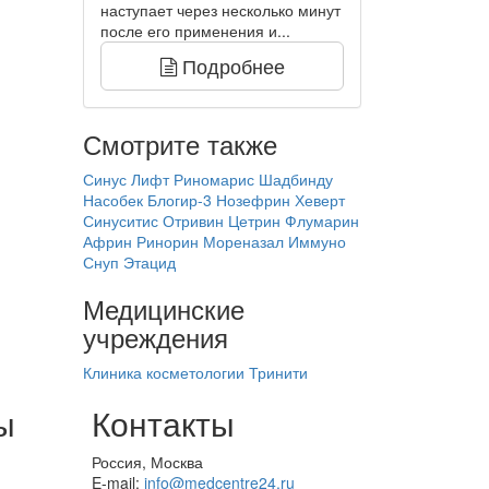
наступает через несколько минут
после его применения и...
Подробнее
Смотрите также
Синус Лифт
Риномарис
Шадбинду
Насобек
Блогир-3
Нозефрин
Хеверт
Синуситис
Отривин
Цетрин
Флумарин
Африн
Ринорин
Мореназал Иммуно
Снуп
Этацид
Медицинские
учреждения
Клиника косметологии Тринити
ы
Контакты
Россия, Москва
E-mail:
info@medcentre24.ru