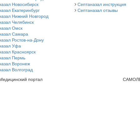
назал Новосибирск
Септаназал инструкция
назал Екатеринбург
Септаназал отзывы
назал Нижний Новгород
назал Челябинск
назал Омск
назал Самара
азал Ростов-на-Дону
назал Уфа
назал Красноярск
назал Пермь
назал Воронеж
назал Волгоград
 Медицинский портал
САМОЛ