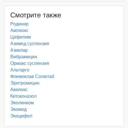
Смотрите также
Родинир
Ампиокс
Цефепим
Азимед суспензия
Азиклар
Вибрамицин
Ормакс суспензия
Альтарго
Флемоклав Солютаб
Эритромицин
Авелокс
Кетоконазол
Эколинком
Экомед
Экоцифол