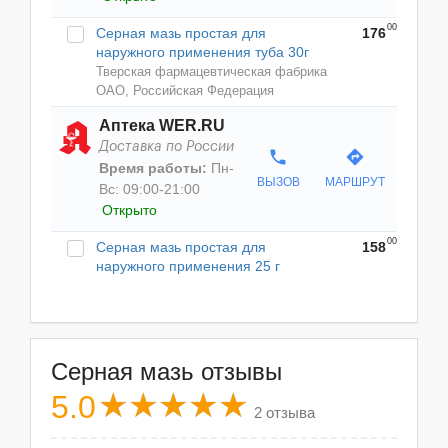
00
Серная мазь простая для
176
наружного применения туба 30г
Тверская фармацевтическая фабрика
ОАО, Российская Федерация
Аптека WER.RU
Доставка по России
phone
directions
Время работы:
Пн-
ВЫЗОВ
МАРШРУТ
Вс: 09:00-21:00
Открыто
00
Серная мазь простая для
158
наружного применения 25 г
Серная мазь отзывы
5.0
2 отзыва