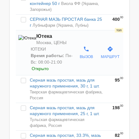
контейнер 50 г
Виола ФФ (Украина,
Запорожье)
00
СЕРНАЯ МАЗЬ ПРОСТАЯ банка 25
400
г
Лубныфарм (Украина, Лубны)
Ютека
Москва, ЦЕНЫ
phone
directions
ЮТЕКИ
Время работы:
Пн-
ВЫЗОВ
МАРШРУТ
Вс: 08:00-21:00
Открыто
00
Серная мазь простая, мазь для
95
наружного применения, 30 г, 1 шт.
Тверская фармацевтическая фабрика,
Россия
00
Серная мазь простая, мазь для
198
наружного применения, 25 г, 1 шт.
Тульская фармацевтическая
фабрика, Россия
00
Серная мазь простая, 33.3%, мазь
82