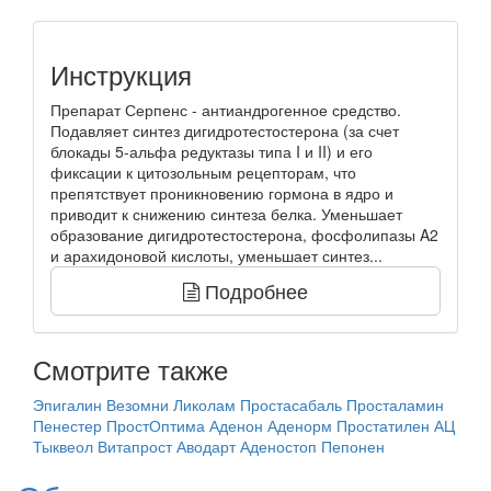
Инструкция
Препарат Серпенс - антиандрогенное средство.
Подавляет синтез дигидротестостерона (за счет
блокады 5-альфа редуктазы типа I и II) и его
фиксации к цитозольным рецепторам, что
препятствует проникновению гормона в ядро и
приводит к снижению синтеза белка. Уменьшает
образование дигидротестостерона, фосфолипазы A2
и арахидоновой кислоты, уменьшает синтез...
Подробнее
Смотрите также
Эпигалин
Везомни
Ликолам
Простасабаль
Просталамин
Пенестер
ПростОптима
Аденон
Аденорм
Простатилен АЦ
Тыквеол
Витапрост
Аводарт
Аденостоп
Пепонен