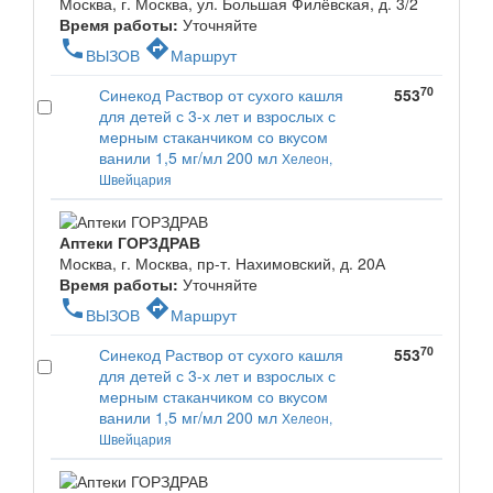
Москва, г. Москва, ул. Большая Филёвская, д. 3/2
Время работы:
Уточняйте
phone
directions
ВЫЗОВ
Маршрут
70
Синекод Раствор от сухого кашля
553
для детей с 3-х лет и взрослых с
мерным стаканчиком со вкусом
ванили 1,5 мг/мл 200 мл
Хелеон,
Швейцария
Аптеки ГОРЗДРАВ
Москва, г. Москва, пр-т. Нахимовский, д. 20А
Время работы:
Уточняйте
phone
directions
ВЫЗОВ
Маршрут
70
Синекод Раствор от сухого кашля
553
для детей с 3-х лет и взрослых с
мерным стаканчиком со вкусом
ванили 1,5 мг/мл 200 мл
Хелеон,
Швейцария