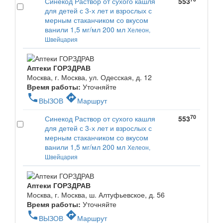
Синекод Раствор от сухого кашля
553
для детей с 3-х лет и взрослых с
мерным стаканчиком со вкусом
ванили 1,5 мг/мл 200 мл
Хелеон,
Швейцария
Аптеки ГОРЗДРАВ
Москва, г. Москва, ул. Одесская, д. 12
Время работы:
Уточняйте
phone
directions
ВЫЗОВ
Маршрут
70
Синекод Раствор от сухого кашля
553
для детей с 3-х лет и взрослых с
мерным стаканчиком со вкусом
ванили 1,5 мг/мл 200 мл
Хелеон,
Швейцария
Аптеки ГОРЗДРАВ
Москва, г. Москва, ш. Алтуфьевское, д. 56
Время работы:
Уточняйте
phone
directions
ВЫЗОВ
Маршрут