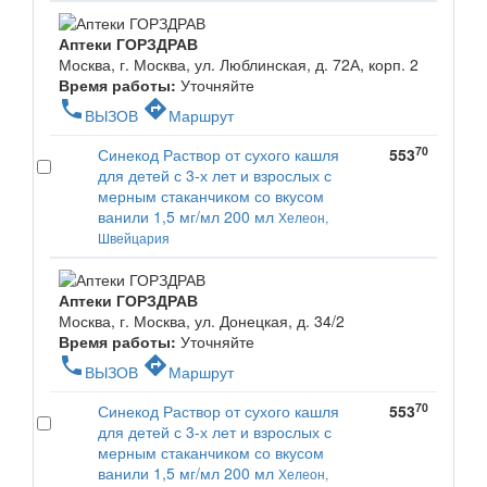
Аптеки ГОРЗДРАВ
Москва, г. Москва, ул. Люблинская, д. 72А, корп. 2
Время работы:
Уточняйте
phone
directions
ВЫЗОВ
Маршрут
70
Синекод Раствор от сухого кашля
553
для детей с 3-х лет и взрослых с
мерным стаканчиком со вкусом
ванили 1,5 мг/мл 200 мл
Хелеон,
Швейцария
Аптеки ГОРЗДРАВ
Москва, г. Москва, ул. Донецкая, д. 34/2
Время работы:
Уточняйте
phone
directions
ВЫЗОВ
Маршрут
70
Синекод Раствор от сухого кашля
553
для детей с 3-х лет и взрослых с
мерным стаканчиком со вкусом
ванили 1,5 мг/мл 200 мл
Хелеон,