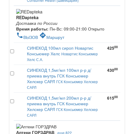
Consumer Health (Швейцария)
REDapteka
Доставка по России
Время работы:
Пн-Вс: 09:00-21:00
Открыто
phone
directions
ВЫЗОВ
Маршрут
00
СИНЕКОД 100мл сироп Новартис
425
Консьюмер Хелс
Новартис Консьюмер
Хелс С.А.
00
СИНЕКОД 1,5мг/мл 100мл р-р д/
430
приема внутрь ГСК Консьюмер
Хелскер САРЛ
ГСК Консьюмер Хелскер
САРЛ
00
СИНЕКОД 1,5мг/мл 200мл р-р д/
615
приема внутрь ГСК Консьюмер
Хелскер САРЛ
ГСК Консьюмер Хелскер
САРЛ
Аптеки ГОРЗДРАВ
еще 822