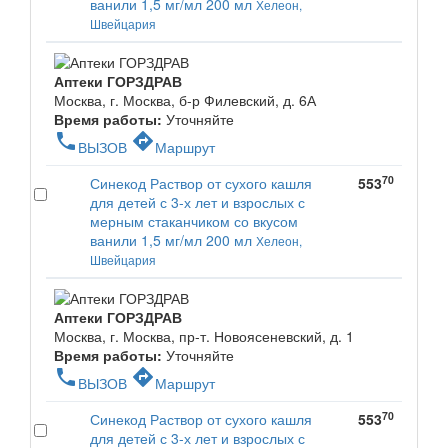
ванили 1,5 мг/мл 200 мл
Хелеон,
Швейцария
Аптеки ГОРЗДРАВ
Москва, г. Москва, б-р Филевский, д. 6А
Время работы:
Уточняйте
phone
directions
ВЫЗОВ
Маршрут
70
Синекод Раствор от сухого кашля
553
для детей с 3-х лет и взрослых с
мерным стаканчиком со вкусом
ванили 1,5 мг/мл 200 мл
Хелеон,
Швейцария
Аптеки ГОРЗДРАВ
Москва, г. Москва, пр-т. Новоясеневский, д. 1
Время работы:
Уточняйте
phone
directions
ВЫЗОВ
Маршрут
70
Синекод Раствор от сухого кашля
553
для детей с 3-х лет и взрослых с