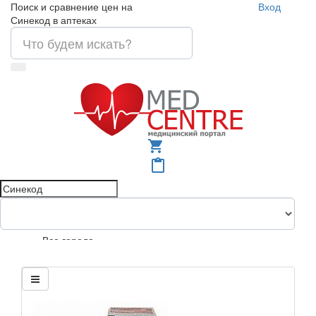
Поиск и сравнение цен на
Вход
Синекод в аптеках
shopping_cart
content_paste
Все города