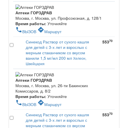
Аптеки ГОРЗДРАВ
Москва, г. Москва, ул. Профсоюзная, д. 128/1
Время работы:
Уточняйте
phone
directions
ВЫЗОВ
Маршрут
70
Синекод Раствор от сухого кашля
553
для детей с 3-х лет и взрослых с
мерным стаканчиком со вкусом
ванили 1,5 мг/мл 200 мл
Хелеон,
Швейцария
Аптеки ГОРЗДРАВ
Москва, г. Москва, ул. 26-ти Бакинских
Комиссаров, д. 8/2
Время работы:
Уточняйте
phone
directions
ВЫЗОВ
Маршрут
70
Синекод Раствор от сухого кашля
553
для детей с 3-х лет и взрослых с
мерным стаканчиком со вкусом