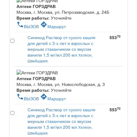
Аптеки ГОРЗДРАВ
Москва, г. Москва, ул. Петрозаводская, д. 24Б
Время работы:
Уточняйте
phone
directions
ВЫЗОВ
Маршрут
70
Синекод Раствор от сухого кашля
553
для детей с 3-х лет и взрослых с
мерным стаканчиком со вкусом
ванили 1,5 мг/мл 200 мл
Хелеон,
Швейцария
Аптеки ГОРЗДРАВ
Москва, г. Москва, ул. Новослободская, д. 3
Время работы:
Уточняйте
phone
directions
ВЫЗОВ
Маршрут
70
Синекод Раствор от сухого кашля
553
для детей с 3-х лет и взрослых с
мерным стаканчиком со вкусом
ванили 1,5 мг/мл 200 мл
Хелеон,
Швейцария