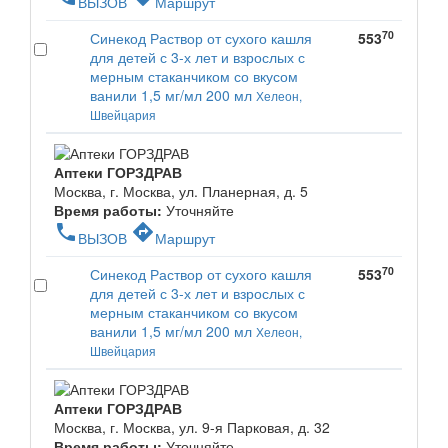
ВЫЗОВ
Маршрут
70
Синекод Раствор от сухого кашля
553
для детей с 3-х лет и взрослых с
мерным стаканчиком со вкусом
ванили 1,5 мг/мл 200 мл
Хелеон,
Швейцария
Аптеки ГОРЗДРАВ
Москва, г. Москва, ул. Планерная, д. 5
Время работы:
Уточняйте
phone
directions
ВЫЗОВ
Маршрут
70
Синекод Раствор от сухого кашля
553
для детей с 3-х лет и взрослых с
мерным стаканчиком со вкусом
ванили 1,5 мг/мл 200 мл
Хелеон,
Швейцария
Аптеки ГОРЗДРАВ
Москва, г. Москва, ул. 9-я Парковая, д. 32
Время работы:
Уточняйте