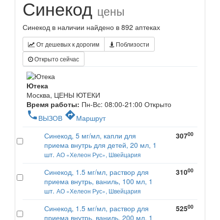
Синекод
цены
Синекод в наличии найдено в 892 аптеках
От дешевых к дорогим
Поблизости
Открыто сейчас
Ютека
Москва, ЦЕНЫ ЮТЕКИ
Время работы:
Пн-Вс: 08:00-21:00
Открыто
phone
directions
ВЫЗОВ
Маршрут
00
Синекод, 5 мг/мл, капли для
307
приема внутрь для детей, 20 мл, 1
шт.
АО «Хелеон Рус», Швейцария
00
Синекод, 1.5 мг/мл, раствор для
310
приема внутрь, ваниль, 100 мл, 1
шт.
АО «Хелеон Рус», Швейцария
00
Синекод, 1.5 мг/мл, раствор для
525
приема внутрь, ваниль, 200 мл, 1