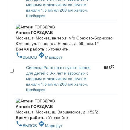
мерным стаканчиком со вкусом
ванили 1,5 мг/мл 200 мл
Хелеон,
Швейцария
Аптеки ГОРЗДРАВ
Москва, г. Москва, вн.тер.г. м/о Орехово-Борисово
Южное, ул. Генерала Белова, д. 59, пом.1/1
Время работы:
Уточняйте
phone
directions
ВЫЗОВ
Маршрут
70
Синекод Раствор от сухого кашля
553
для детей с 3-х лет и взрослых с
мерным стаканчиком со вкусом
ванили 1,5 мг/мл 200 мл
Хелеон,
Швейцария
Аптеки ГОРЗДРАВ
Москва, г. Москва, ш. Варшавское, д. 152/2
Время работы:
Уточняйте
phone
directions
ВЫЗОВ
Маршрут