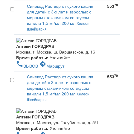
70
Синекод Раствор от сухого кашля
553
для детей с 3-х лет и взрослых с
мерным стаканчиком со вкусом
ванили 1,5 мг/мл 200 мл
Хелеон,
Швейцария
Аптеки ГОРЗДРАВ
Москва, г. Москва, ш. Варшавское, д. 16
Время работы:
Уточняйте
phone
directions
ВЫЗОВ
Маршрут
70
Синекод Раствор от сухого кашля
553
для детей с 3-х лет и взрослых с
мерным стаканчиком со вкусом
ванили 1,5 мг/мл 200 мл
Хелеон,
Швейцария
Аптеки ГОРЗДРАВ
Москва, г. Москва, ул. Голубинская, д. 5/1
Время работы:
Уточняйте