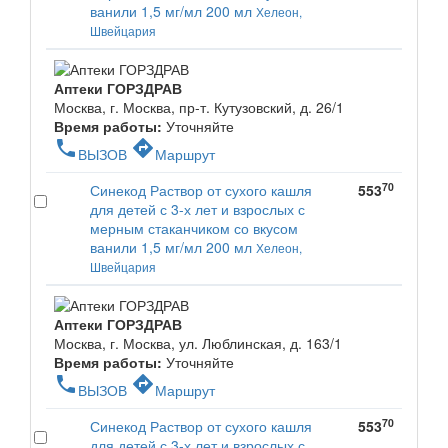
ванили 1,5 мг/мл 200 мл
Хелеон,
Швейцария
Аптеки ГОРЗДРАВ
Москва, г. Москва, пр-т. Кутузовский, д. 26/1
Время работы:
Уточняйте
phone
directions
ВЫЗОВ
Маршрут
70
Синекод Раствор от сухого кашля
553
для детей с 3-х лет и взрослых с
мерным стаканчиком со вкусом
ванили 1,5 мг/мл 200 мл
Хелеон,
Швейцария
Аптеки ГОРЗДРАВ
Москва, г. Москва, ул. Люблинская, д. 163/1
Время работы:
Уточняйте
phone
directions
ВЫЗОВ
Маршрут
70
Синекод Раствор от сухого кашля
553
для детей с 3-х лет и взрослых с