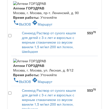
Аптеки ГОРЗДРАВ
Москва, г. Москва, пр-т. Ленинский, д. 90
Время работы:
Уточняйте
phone
directions
ВЫЗОВ
Маршрут
70
Синекод Раствор от сухого кашля
553
для детей с 3-х лет и взрослых с
мерным стаканчиком со вкусом
ванили 1,5 мг/мл 200 мл
Хелеон,
Швейцария
Аптеки ГОРЗДРАВ
Москва, г. Москва, ул. Лесная, д. 8/12
Время работы:
Уточняйте
phone
directions
ВЫЗОВ
Маршрут
70
Синекод Раствор от сухого кашля
553
для детей с 3-х лет и взрослых с
мерным стаканчиком со вкусом
ванили 1,5 мг/мл 200 мл
Хелеон,
Швейцария