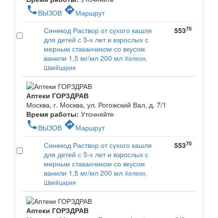
phone
directions
ВЫЗОВ
Маршрут
70
Синекод Раствор от сухого кашля
553
для детей с 3-х лет и взрослых с
мерным стаканчиком со вкусом
ванили 1,5 мг/мл 200 мл
Хелеон,
Швейцария
Аптеки ГОРЗДРАВ
Москва, г. Москва, ул. Рогожский Вал, д. 7/1
Время работы:
Уточняйте
phone
directions
ВЫЗОВ
Маршрут
70
Синекод Раствор от сухого кашля
553
для детей с 3-х лет и взрослых с
мерным стаканчиком со вкусом
ванили 1,5 мг/мл 200 мл
Хелеон,
Швейцария
Аптеки ГОРЗДРАВ