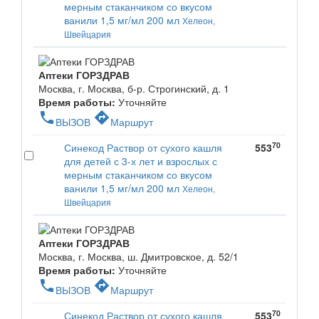
мерным стаканчиком со вкусом
ванили 1,5 мг/мл 200 мл
Хелеон,
Швейцария
Аптеки ГОРЗДРАВ
Москва, г. Москва, б-р. Строгинский, д. 1
Время работы:
Уточняйте
phone
directions
ВЫЗОВ
Маршрут
70
Синекод Раствор от сухого кашля
553
для детей с 3-х лет и взрослых с
мерным стаканчиком со вкусом
ванили 1,5 мг/мл 200 мл
Хелеон,
Швейцария
Аптеки ГОРЗДРАВ
Москва, г. Москва, ш. Дмитровское, д. 52/1
Время работы:
Уточняйте
phone
directions
ВЫЗОВ
Маршрут
70
Синекод Раствор от сухого кашля
553