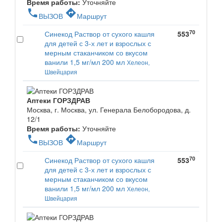
Время работы:
Уточняйте
phone
directions
ВЫЗОВ
Маршрут
70
Синекод Раствор от сухого кашля
553
для детей с 3-х лет и взрослых с
мерным стаканчиком со вкусом
ванили 1,5 мг/мл 200 мл
Хелеон,
Швейцария
Аптеки ГОРЗДРАВ
Москва, г. Москва, ул. Генерала Белобородова, д.
12/1
Время работы:
Уточняйте
phone
directions
ВЫЗОВ
Маршрут
70
Синекод Раствор от сухого кашля
553
для детей с 3-х лет и взрослых с
мерным стаканчиком со вкусом
ванили 1,5 мг/мл 200 мл
Хелеон,
Швейцария