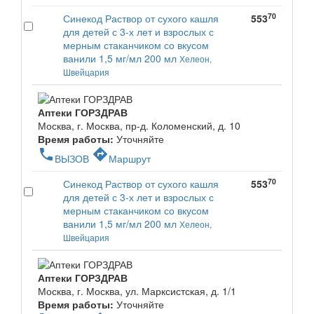
70
Синекод Раствор от сухого кашля
553
для детей с 3-х лет и взрослых с
мерным стаканчиком со вкусом
ванили 1,5 мг/мл 200 мл
Хелеон,
Швейцария
Аптеки ГОРЗДРАВ
Москва, г. Москва, пр-д. Коломенский, д. 10
Время работы:
Уточняйте
phone
directions
ВЫЗОВ
Маршрут
70
Синекод Раствор от сухого кашля
553
для детей с 3-х лет и взрослых с
мерным стаканчиком со вкусом
ванили 1,5 мг/мл 200 мл
Хелеон,
Швейцария
Аптеки ГОРЗДРАВ
Москва, г. Москва, ул. Марксистская, д. 1/1
Время работы:
Уточняйте