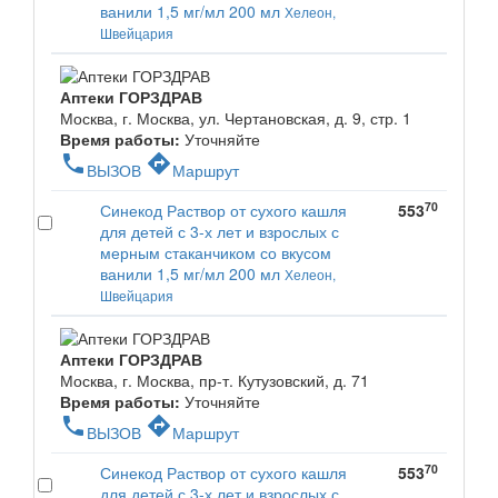
ванили 1,5 мг/мл 200 мл
Хелеон,
Швейцария
Аптеки ГОРЗДРАВ
Москва, г. Москва, ул. Чертановская, д. 9, стр. 1
Время работы:
Уточняйте
phone
directions
ВЫЗОВ
Маршрут
70
Синекод Раствор от сухого кашля
553
для детей с 3-х лет и взрослых с
мерным стаканчиком со вкусом
ванили 1,5 мг/мл 200 мл
Хелеон,
Швейцария
Аптеки ГОРЗДРАВ
Москва, г. Москва, пр-т. Кутузовский, д. 71
Время работы:
Уточняйте
phone
directions
ВЫЗОВ
Маршрут
70
Синекод Раствор от сухого кашля
553
для детей с 3-х лет и взрослых с