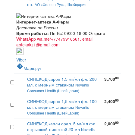
шт.
АО «Хелеон Рус», Швейцария
Интернет-аптека А-Фарм
Доставка по России
Время работы:
Пн-Вс: 09:00-18:00
Открыто
WhatsApp wa.me/+77479916561, email
aptekakz1@gmail.com
Viber
directions
Маршрут
00
СИНЕКОД сироп 1,5 мг/мл фл. 200
3,700
мл, с мерным стаканом
Novartis
Consumer Health (Швейцария)
00
СИНЕКОД сироп 1,5 мг/мл фл. 100
2,400
мл, с мерным стаканом
Novartis
Consumer Health (Швейцария)
00
СИНЕКОД капли орал. 5 мг/мл фл.
2,000
с крышкой-пипеткой 20 мл
Novartis