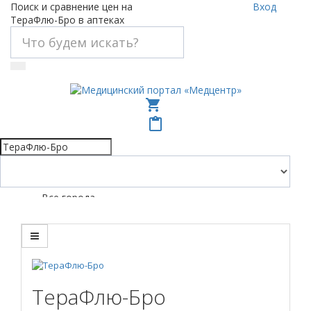
Поиск и сравнение цен на
Вход
ТераФлю-Бро в аптеках
shopping_cart
content_paste
Все города
ТераФлю-Бро