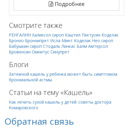
Подробнее
Смотрите также
РЕНГАЛИН
Халиксол сироп
Каштил
Пектусин
Коделак
Бронхо
Бронхипрет
Исла-Минт
Коделак Нео сироп
Бабушкин сироп
Стодаль
Линкас Балм
Амтерсол
Бровенсин
Омнитус
Синупрет
Блоги
Затяжной кашель у ребенка может быть симптомом
бронхиальной астмы
Статьи на тему «Кашель»
Как лечить сухой кашель у детей: советы доктора
Комаровского
Обратная связь