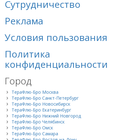
Сутрудничество
Реклама
Условия пользования
Политика
конфиденциальности
Город
ТераФлю-Бро Москва
ТераФлю-Бро Санкт-Петербург
ТераФлю-Бро Новосибирск
ТераФлю-Бро Екатеринбург
ТераФлю-Бро Нижний Новгород
ТераФлю-Бро Челябинск
ТераФлю-Бро Омск
ТераФлю-Бро Самара
ТераФлю-Бро Ростов-на-Дону