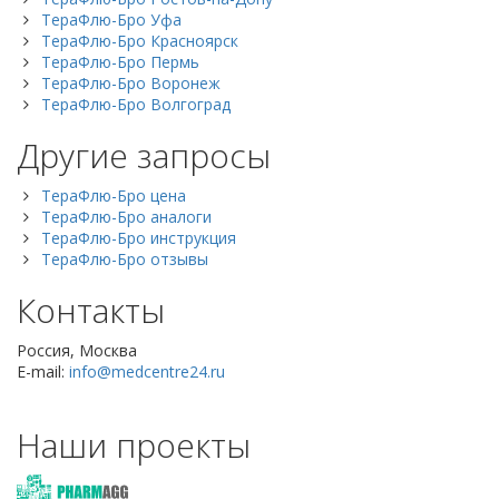
ТераФлю-Бро Уфа
ТераФлю-Бро Красноярск
ТераФлю-Бро Пермь
ТераФлю-Бро Воронеж
ТераФлю-Бро Волгоград
Другие запросы
ТераФлю-Бро цена
ТераФлю-Бро аналоги
ТераФлю-Бро инструкция
ТераФлю-Бро отзывы
Контакты
Россия, Москва
E-mail:
info@medcentre24.ru
Наши проекты