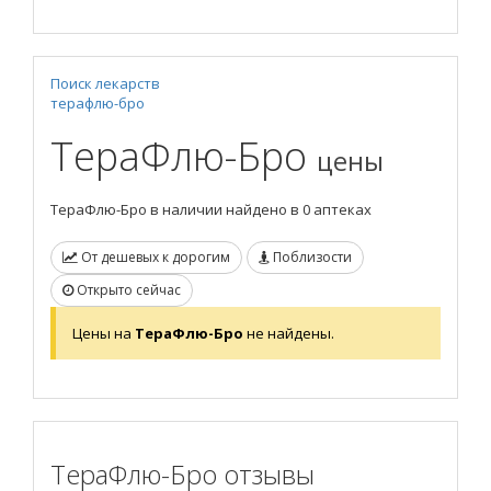
Поиск лекарств
терафлю-бро
ТераФлю-Бро
цены
ТераФлю-Бро в наличии найдено в 0 аптеках
От дешевых к дорогим
Поблизости
Открыто сейчас
Цены на
ТераФлю-Бро
не найдены.
ТераФлю-Бро отзывы