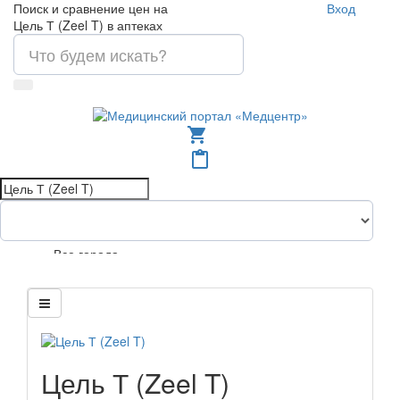
Поиск и сравнение цен на
Вход
Цель Т (Zeel T) в аптеках
shopping_cart
content_paste
Все города
Цель Т (Zeel T)