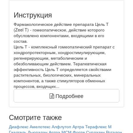
Инструкция
Фармакологическое действие препарата Цель Т
(Zeel T) - гомеопатическое, действие которого
обусловлено компонентами, входящими в его
состав.
Цель Т - комплексный гомеопатический препарат с
хондропротекторным, хондростимулирующим,
регенерирующим, метаболическим и
обезболивающим действием. Терапевтическая
эффективность Цель Т определяется свойствами
растительных, биологических, минеральных
компонентов, а также стимуляторов обменных
процессов, входящих...
Подробнее
Смотрите также
Диафлекс
Амелотекс
Алфлутоп
Артра
Терафлекс М
Гиалгель
Дьюралан
Артра МСМ Форте
Суплазин
Ротадон