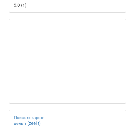
5.0
(
1
)
Поиск лекарств
цель т (zeel t)