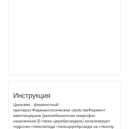
Инструкция
Церезим - ферментный
препарат.Фармакологические свойстваФермент
имиглюцераза (рекомбинантная макрофаг-
нацеленная β-глюко-цереброзидаза) катализирует
гидролиз гликолипида глюкоцереброзида на глюкозу