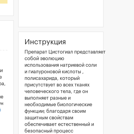
Инструкция
Препарат Цистогиал представляет
собой эволюцию
использования натриевой соли
зи
и гиалуроновой кислоты ,
е
полисахарида, который
ра,
присутствует во всех тканях
человеческого тела, где он
не
выполняет разные и
Он
необходимые биологические
ё
функции; благодаря своим
защитным свойствам
обеспечивает естественный и
безопасный процесс