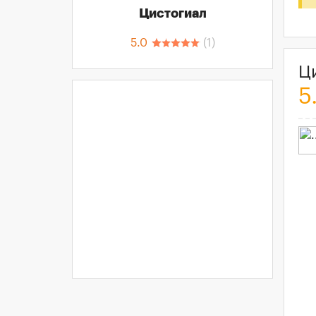
Цистогиал
5.0
(
1
)
Ц
5