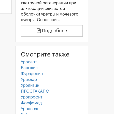
клеточной регенерации при
альтерации слизистой
оболочки уретры и мочевого
пузыря. Основной...
Подробнее
Смотрите также
Уросепт
Бангшил
Фурадонин
Уриклар
Уролизин
ПРОСТАКАПС
Уропрофит
Фосфомед
Уролесан