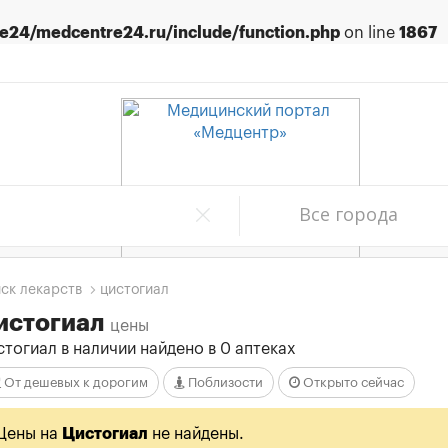
24/medcentre24.ru/include/function.php
on line
1867
Все города
ск лекарств
цистогиал
истогиал
цены
тогиал в наличии найдено в 0 аптеках
От дешевых к дорогим
Поблизости
Открыто сейчас
Цены на
Цистогиал
не найдены.