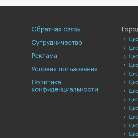
Обратная связь
Горо
Цис
Сутрудничество
Цис
Реклама
Цис
Цис
Условия пользования
Цис
Политика
Цис
конфиденциальности
Цис
Цис
Цис
Цис
Цис
Цис