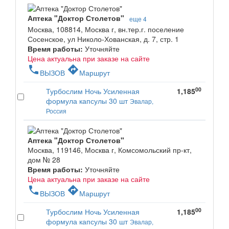
Аптека "Доктор Столетов"
еще 4
Москва, 108814, Москва г, вн.тер.г. поселение
Сосенское, ул Николо-Хованская, д. 7, стр. 1
Время работы:
Уточняйте
Цена актуальна при заказе на сайте
phone
directions
ВЫЗОВ
Маршрут
00
Турбослим Ночь Усиленная
1,185
формула капсулы 30 шт
Эвалар,
Россия
Аптека "Доктор Столетов"
Москва, 119146, Москва г, Комсомольский пр-кт,
дом № 28
Время работы:
Уточняйте
Цена актуальна при заказе на сайте
phone
directions
ВЫЗОВ
Маршрут
00
Турбослим Ночь Усиленная
1,185
формула капсулы 30 шт
Эвалар,