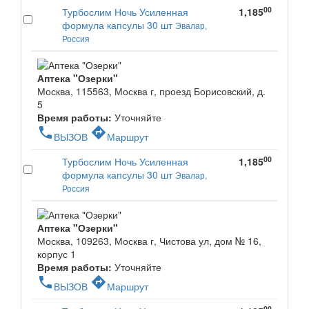
00
Турбослим Ночь Усиленная
1,185
формула капсулы 30 шт
Эвалар,
Россия
Аптека "Озерки"
Москва, 115563, Москва г, проезд Борисовский, д.
5
Время работы:
Уточняйте
phone
directions
ВЫЗОВ
Маршрут
00
Турбослим Ночь Усиленная
1,185
формула капсулы 30 шт
Эвалар,
Россия
Аптека "Озерки"
Москва, 109263, Москва г, Чистова ул, дом № 16,
корпус 1
Время работы:
Уточняйте
phone
directions
ВЫЗОВ
Маршрут
00