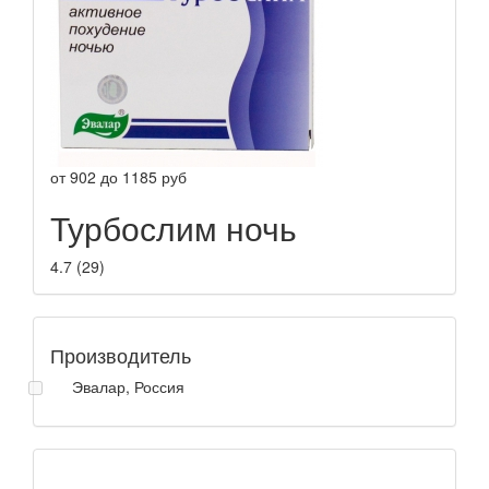
от
902
до
1185
руб
Турбослим ночь
4.7
(
29
)
Производитель
Эвалар, Россия