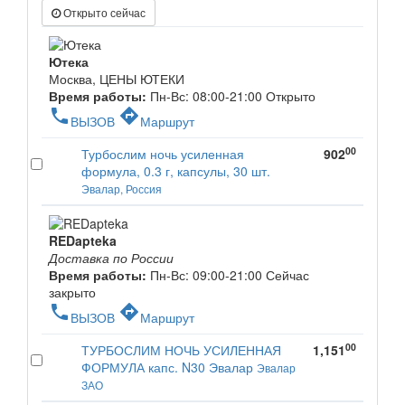
Открыто сейчас
Ютека
Москва, ЦЕНЫ ЮТЕКИ
Время работы:
Пн-Вс: 08:00-21:00
Открыто
phone
directions
ВЫЗОВ
Маршрут
00
Турбослим ночь усиленная
902
формула, 0.3 г, капсулы, 30 шт.
Эвалар, Россия
REDapteka
Доставка по России
Время работы:
Пн-Вс: 09:00-21:00
Сейчас
закрыто
phone
directions
ВЫЗОВ
Маршрут
00
ТУРБОСЛИМ НОЧЬ УСИЛЕННАЯ
1,151
ФОРМУЛА капс. N30 Эвалар
Эвалар
ЗАО