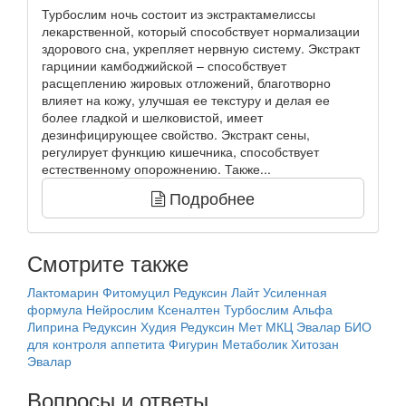
Турбослим ночь состоит из экстрактамелиссы
лекарственной, который способствует нормализации
здорового сна, укрепляет нервную систему. Экстракт
гарцинии камбоджийской – способствует
расщеплению жировых отложений, благотворно
влияет на кожу, улучшая ее текстуру и делая ее
более гладкой и шелковистой, имеет
дезинфицирующее свойство. Экстракт сены,
регулирует функцию кишечника, способствует
естественному опорожнению. Также...
Подробнее
Смотрите также
Лактомарин
Фитомуцил
Редуксин Лайт Усиленная
формула
Нейрослим
Ксеналтен
Турбослим Альфа
Липрина
Редуксин
Худия
Редуксин Мет
МКЦ
Эвалар БИО
для контроля аппетита
Фигурин
Метаболик
Хитозан
Эвалар
Вопросы и ответы