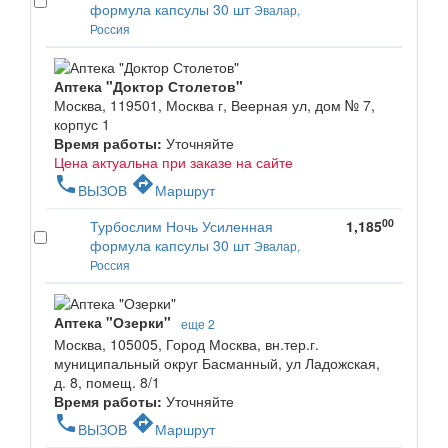
формула капсулы 30 шт
Эвалар,
Россия
Аптека "Доктор Столетов"
Москва, 119501, Москва г, Веерная ул, дом № 7,
корпус 1
Время работы:
Уточняйте
Цена актуальна при заказе на сайте
phone
directions
ВЫЗОВ
Маршрут
00
Турбослим Ночь Усиленная
1,185
формула капсулы 30 шт
Эвалар,
Россия
Аптека "Озерки"
еще 2
Москва, 105005, Город Москва, вн.тер.г.
муниципальный округ Басманный, ул Ладожская,
д. 8, помещ. 8/1
Время работы:
Уточняйте
phone
directions
ВЫЗОВ
Маршрут