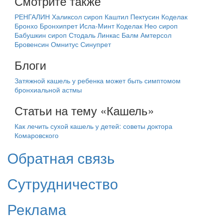
Смотрите также
РЕНГАЛИН
Халиксол сироп
Каштил
Пектусин
Коделак
Бронхо
Бронхипрет
Исла-Минт
Коделак Нео сироп
Бабушкин сироп
Стодаль
Линкас Балм
Амтерсол
Бровенсин
Омнитус
Синупрет
Блоги
Затяжной кашель у ребенка может быть симптомом
бронхиальной астмы
Статьи на тему «Кашель»
Как лечить сухой кашель у детей: советы доктора
Комаровского
Обратная связь
Сутрудничество
Реклама