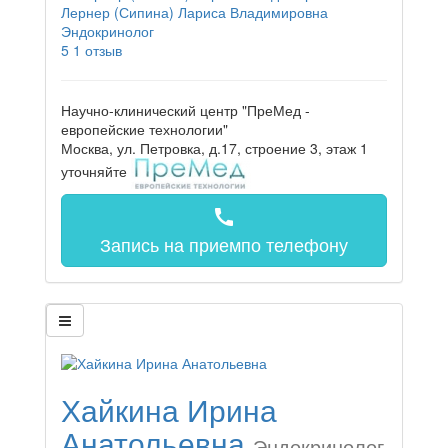
Лернер (Сипина) Лариса Владимировна
Эндокринолог
5
1 отзыв
Научно-клинический центр "ПреМед -
европейские технологии"
Москва, ул. Петровка, д.17, строение 3, этаж 1
уточняйте
call
Запись на прием
по телефону
Хайкина Ирина
Анатольевна
Эндокринолог