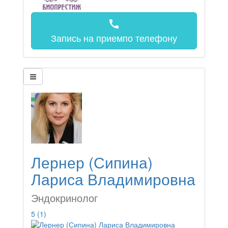
call
Запись на прием
по телефону
Лернер (Сипина)
Лариса Владимировна
Эндокринолог
5
(1)