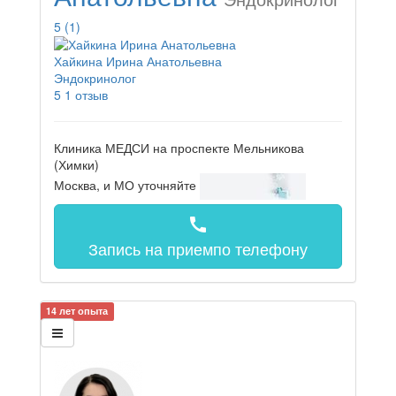
5
(1)
Хайкина Ирина Анатольевна
Эндокринолог
5
1 отзыв
Клиника МЕДСИ на проспекте Мельникова
(Химки)
Москва, и МО
уточняйте
call
Запись на прием
по телефону
14 лет опыта