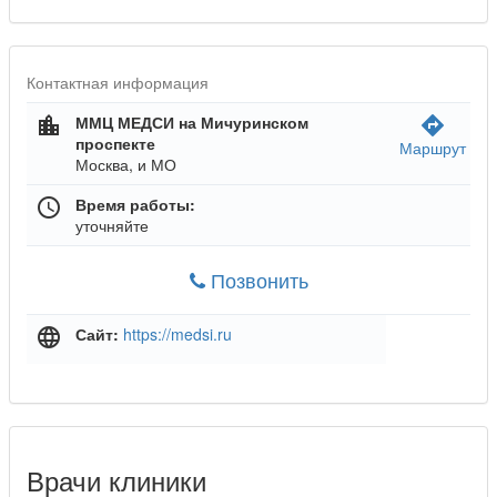
Контактная информация
ММЦ МЕДСИ на Мичуринском
location_city
directions
проспекте
Маршрут
Москва, и МО
Время работы:
schedule
уточняйте
Позвонить
Сайт:
https://medsi.ru
language
Врачи клиники