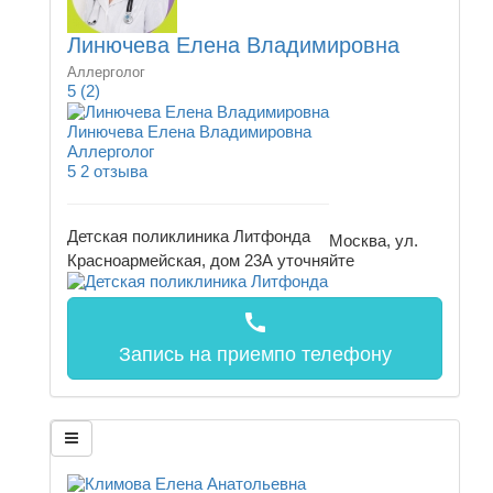
Линючева Елена Владимировна
Аллерголог
5
(2)
Линючева Елена Владимировна
Аллерголог
5
2 отзыва
Детская поликлиника Литфонда
Москва, ул.
Красноармейская, дом 23А
уточняйте
call
Запись на прием
по телефону