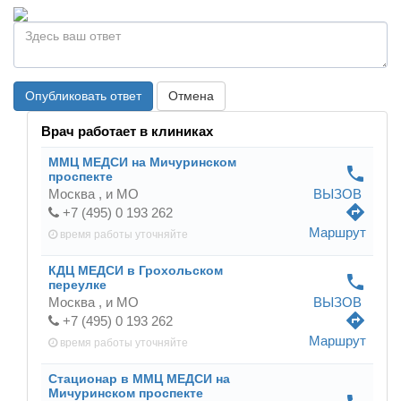
Опубликовать ответ
Отмена
Врач работает в клиниках
ММЦ МЕДСИ на Мичуринском
phone
проспекте
Москва ,
и МО
ВЫЗОВ
directions
+7 (495) 0 193 262
Маршрут
время работы
уточняйте
КДЦ МЕДСИ в Грохольском
phone
переулке
Москва ,
и МО
ВЫЗОВ
directions
+7 (495) 0 193 262
Маршрут
время работы
уточняйте
Стационар в ММЦ МЕДСИ на
Мичуринском проспекте