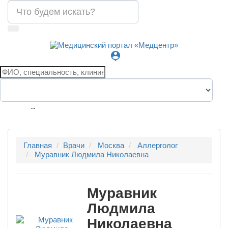
person_pin
Все города
Главная
Врачи
Москва
Аллерголог
Муравник Людмила Николаевна
Муравник
Людмила
Николаевна