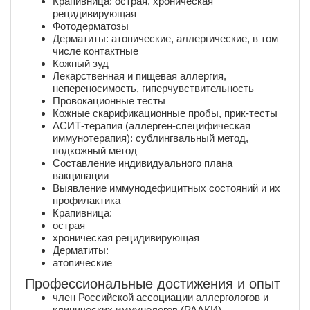
Крапивница: острая, хроническая
рецидивирующая
Фотодерматозы
Дерматиты: атопические, аллергические, в том
числе контактные
Кожный зуд
Лекарственная и пищевая аллергия,
непереносимость, гиперчувствительность
Провокационные тесты
Кожные скарификационные пробы, прик-тесты
АСИТ-терапия (аллерген-специфическая
иммунотерапия): сублингвальный метод,
подкожный метод
Составление индивидуального плана
вакцинации
Выявление иммунодефицитных состояний и их
профилактика
Крапивница:
острая
хроническая рецидивирующая
Дерматиты:
атопические
Профессиональные достижения и опыт
член Российской ассоциации аллергологов и
клинических иммунологов (РААКИ)