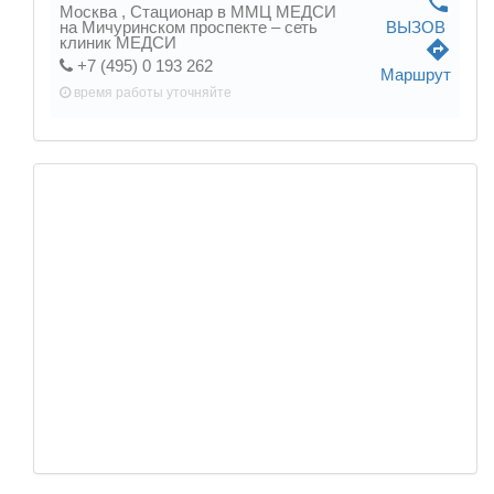
phone
Москва ,
Стационар в ММЦ МЕДСИ
на Мичуринском проспекте – сеть
ВЫЗОВ
клиник МЕДСИ
directions
+7 (495) 0 193 262
Маршрут
время работы
уточняйте