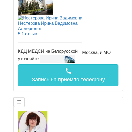
Нестерова Ирина Вадимовна
Аллерголог
5
1 отзыв
КДЦ МЕДСИ на Белорусской
Москва, и МО
уточняйте
call
Запись на прием
по телефону