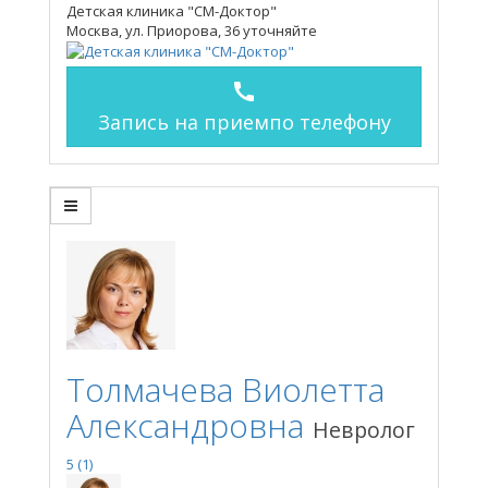
Детская клиника "СМ-Доктор"
Москва, ул. Приорова, 36
уточняйте
call
Запись на прием
по телефону
Толмачева Виолетта
Александровна
Невролог
5
(1)