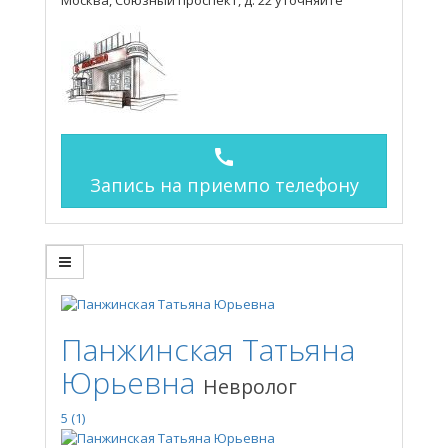
call
Запись на прием
по телефону
Панжинская Татьяна
Юрьевна
Невролог
5
(1)