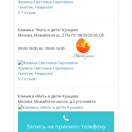
Жилина Светлана Сергеевна
Генетик, Невролог
5
1 отзыв
Клиника "Мать и дитя" Кунцево
Москва, Можайское ш., 2
Пн-Пт: 08:30-20:30, Сб:
09:00-18:00, Вс: 09:00-16:00
Жилина Светлана Сергеевна
Генетик, Невролог
5
1 отзыв
Клиника «Мать и дитя» Кунцево
Москва, Можайское шоссе, д.2
уточняйте
call
Запись на прием
по телефону