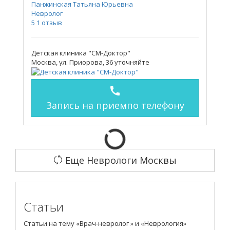
Панжинская Татьяна Юрьевна
Невролог
5
1 отзыв
Детская клиника "СМ-Доктор"
Москва, ул. Приорова, 36
уточняйте
call
Запись на прием
по телефону
Еще Неврологи Москвы
Статьи
Статьи на тему «Врач-невролог » и «Неврология»