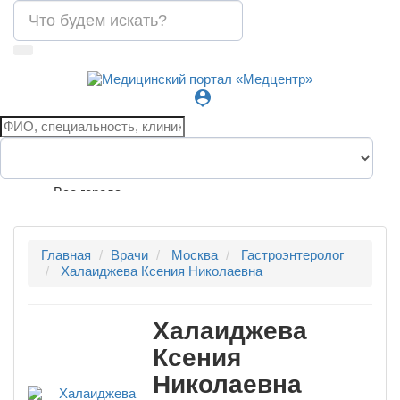
person_pin
Все города
Главная
Врачи
Москва
Гастроэнтеролог
Халаиджева Ксения Николаевна
Халаиджева
Ксения
Николаевна