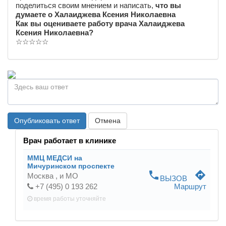
поделиться своим мнением и написать,
что вы
думаете о Халаиджева Ксения Николаевна
Как вы оцениваете работу врача Халаиджева
Ксения Николаевна?
☆
☆
☆
☆
☆
Опубликовать ответ
Отмена
Врач работает в клинике
ММЦ МЕДСИ на
Мичуринском проспекте
phone
directions
Москва ,
и МО
ВЫЗОВ
+7 (495) 0 193 262
Маршрут
время работы
уточняйте