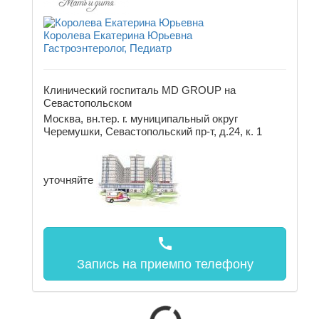
Королева Екатерина Юрьевна
Гастроэнтеролог, Педиатр
Клинический госпиталь MD GROUP на
Севастопольском
Москва, вн.тер. г. муниципальный округ
Черемушки, Севастопольский пр-т, д.24, к. 1
уточняйте
call
Запись на прием
по телефону