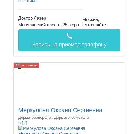
5
1 отзыв
Доктор Лазер
Москва,
Мичуринский просп., 25, корп. 2
уточняйте
call
Запись на прием
по телефону
10 лет опыта
Меркулова Оксана Сергеевна
Дерматовенеролог, Дерматокосметолог
5
(2)
Меркулова Оксана Сергеевна