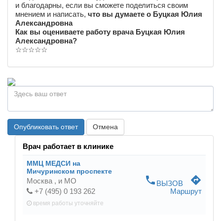
и благодарны, если вы сможете поделиться своим
мнением и написать,
что вы думаете о Буцкая Юлия
Александровна
Как вы оцениваете работу врача Буцкая Юлия
Александровна?
☆
☆
☆
☆
☆
Опубликовать ответ
Отмена
Врач работает в клинике
ММЦ МЕДСИ на
Мичуринском проспекте
phone
directions
Москва ,
и МО
ВЫЗОВ
+7 (495) 0 193 262
Маршрут
время работы
уточняйте