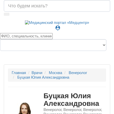
person_pin
Главная
Врачи
Москва
Венеролог
Буцкая Юлия Александровна
Буцкая Юлия
Александровна
Венеролог, Венеролог, Венеролог,