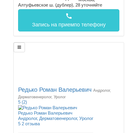
Алтуфьевское ш. (дублер), 28
уточняйте
call
Запись на прием
по телефону
Редько Роман Валерьевич
Андролог,
Дерматовенеролог, Уролог
5
(2)
Редько Роман Валерьевич
Андролог, Дерматовенеролог, Уролог
5
2 отзыва