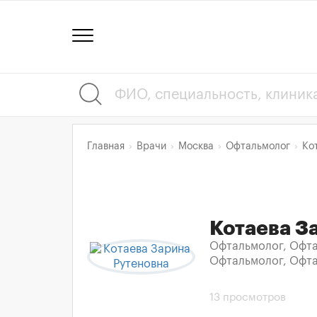
ию
Главная
Врачи
Москва
Офтальмолог
Ко
Котаева З
Офтальмолог, Офта
Офтальмолог, Офт
13 просмотров