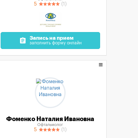
5
(1)
Запись на прием
assignment
заполнить форму онлайн
Фоменко Наталия Ивановна
Офтальмолог
5
(1)