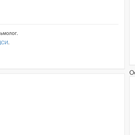
ьмолог.
ДСИ
.
О