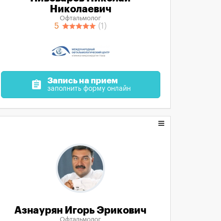
Николаевич
Офтальмолог
5
(1)
Запись на прием
assignment
заполнить форму онлайн
Азнаурян Игорь Эрикович
Офтальмолог