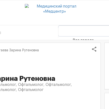
Все города
share
таева Зарина Рутеновна
арина Рутеновна
льмолог, Офтальмолог, Офтальмолог,
альмолог, Офтальмолог