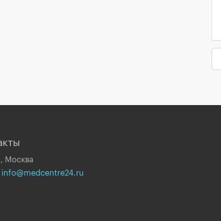
акты
, Москва
:
info@medcentre24.ru