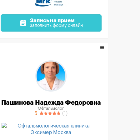
Запись на прием
assignment
заполнить форму онлайн
Пашинова Надежда Федоровна
Офтальмолог
5
(1)