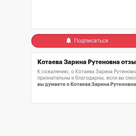
notifications
Подписаться
Котаева Зарина Рутеновна отз
К сожалению, о Котаева Зарина Рутеновн
признательны и благодарны, если вы смо
вы думаете о Котаева Зарина Рутеновна