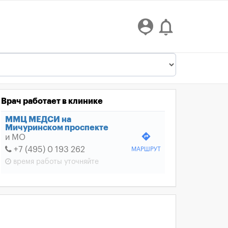
person_pin
notifications_none
Врач работает в клинике
ММЦ МЕДСИ на
Мичуринском проспекте
directions
и МО
+7 (495) 0 193 262
МАРШРУТ
время работы
уточняйте