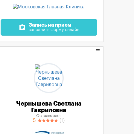
Запись на прием
assignment
заполнить форму онлайн
Чернышева Светлана
Гавриловна
Офтальмолог
5
(1)