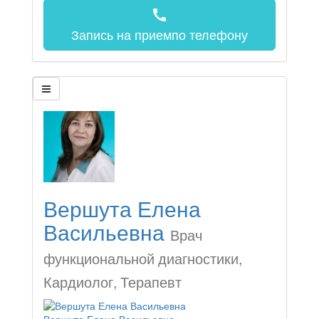
call
Запись на прием
по телефону
Вершута Елена
Васильевна
Врач
функциональной диагностики,
Кардиолог, Терапевт
Вершута Елена Васильевна