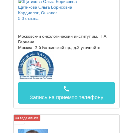
Щитикова Ольга Борисовна
Кардиолог, Онколог
5
3 отзыва
Московский онкологический институт им. П.А.
Герцена
Москва, 2-й Боткинский пр., д.3
уточняйте
call
Запись на прием
по телефону
54 года опыта