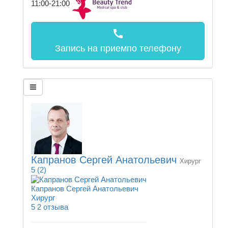
11:00-21:00
call
Запись на прием
по телефону
Капранов Сергей Анатольевич
Хирург
5
(2)
Капранов Сергей Анатольевич
Хирург
5
2 отзыва