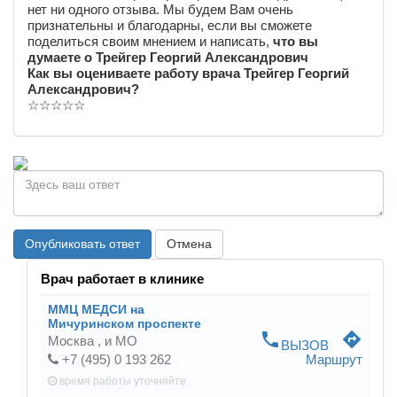
нет ни одного отзыва. Мы будем Вам очень
признательны и благодарны, если вы сможете
поделиться своим мнением и написать,
что вы
думаете о Трейгер Георгий Александрович
Как вы оцениваете работу врача Трейгер Георгий
Александрович?
☆
☆
☆
☆
☆
Опубликовать ответ
Отмена
Врач работает в клинике
ММЦ МЕДСИ на
Мичуринском проспекте
phone
directions
Москва ,
и МО
ВЫЗОВ
+7 (495) 0 193 262
Маршрут
время работы
уточняйте