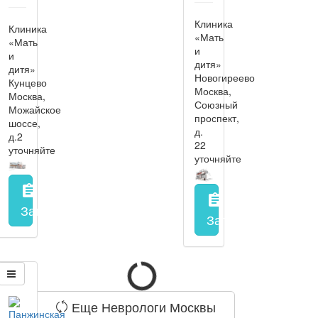
Клиника
Клиника
«Мать
«Мать
и
и
дитя»
дитя»
Новогиреево
Кунцево
Москва,
Москва,
Союзный
Можайское
проспект,
шоссе,
д.
д.2
22
уточняйте
уточняйте
assignment
assignment
Запись на прием
заполнить форму онлайн
Запись на прием
з
Еще Неврологи Москвы