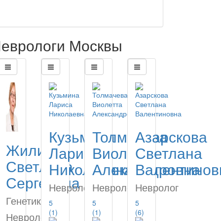
еврологи Москвы
Кузьмина
Толмачева
Азарскова
Жилина
Лариса
Виолетта
Светлана
Светлана
Николаевна
Александровна
Валентинов
Сергеевна
Невролог
Невролог
Невролог
Генетик,
5
5
5
(1)
(1)
(6)
Невролог