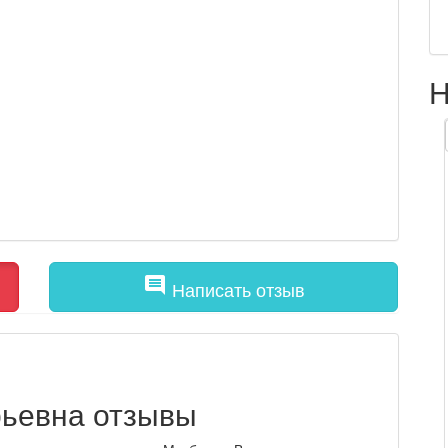
Н
comment
Написать отзыв
ьевна отзывы