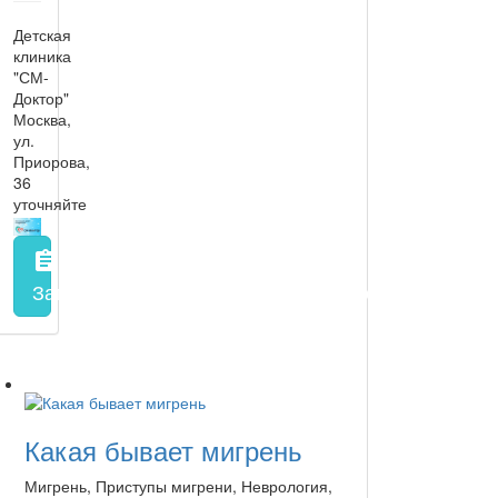
Детская
клиника
"СМ-
Доктор"
Москва,
ул.
Приорова,
36
уточняйте
assignment
Запись на прием
заполнить форму онлайн
Какая бывает мигрень
Мигрень, Приступы мигрени, Неврология,