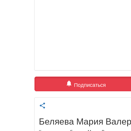
notifications
Подписаться
share
Беляева Мария Валер