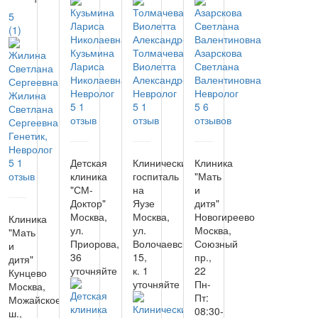
5
(1)
Кузьмина
Толмачева
Азарскова
Лариса
Виолетта
Светлана
Николаевна
Александровна
Валентиновна
Невролог
Невролог
Невролог
Жилина
5
1
5
1
5
6
Светлана
отзыв
отзыв
отзывов
Сергеевна
Генетик,
Невролог
5
1
Детская
Клинический
Клиника
отзыв
клиника
госпиталь
"Мать
"СМ-
на
и
Доктор"
Яузе
дитя"
Москва,
Москва,
Новогиреево
Клиника
ул.
ул.
Москва,
"Мать
Приорова,
Волочаевская,
Союзный
и
36
15,
пр.,
дитя"
уточняйте
к. 1
22
Кунцево
уточняйте
Пн-
Москва,
Пт:
Можайское
08:30-
ш.,