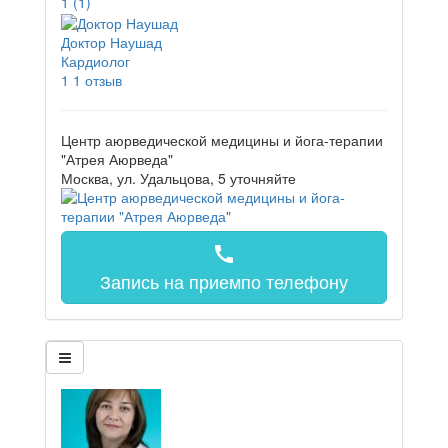
1
(1)
Доктор Наушад
Кардиолог
1
1 отзыв
Центр аюрведической медицины и йога-терапии
"Атрея Аюрведа"
Москва, ул. Удальцова, 5
уточняйте
call
Запись на прием
по телефону