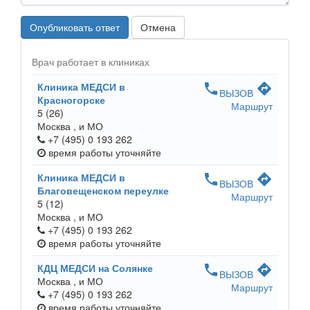
Опубликовать ответ
Отмена
Врач работает в клиниках
Клиника МЕДСИ в
phone
directions
ВЫЗОВ
Красногорске
Маршрут
5
(26)
Москва ,
и МО
+7 (495) 0 193 262
время работы
уточняйте
Клиника МЕДСИ в
phone
directions
ВЫЗОВ
Благовещенском переулке
Маршрут
5
(12)
Москва ,
и МО
+7 (495) 0 193 262
время работы
уточняйте
КДЦ МЕДСИ на Солянке
phone
directions
ВЫЗОВ
Москва ,
и МО
Маршрут
+7 (495) 0 193 262
время работы
уточняйте