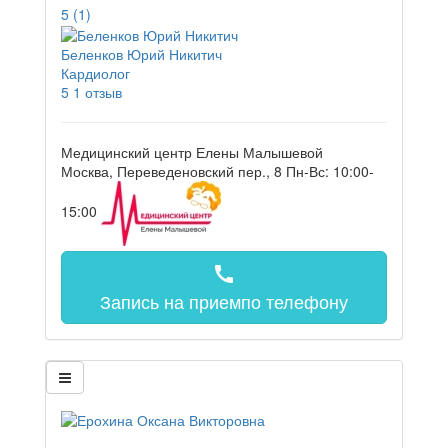
5
(1)
Беленков Юрий Никитич
Кардиолог
5
1 отзыв
Медицинский центр Елены Малышевой
Москва, Переведеновский пер., 8
Пн-Вс: 10:00-
15:00
call
Запись на прием
по телефону