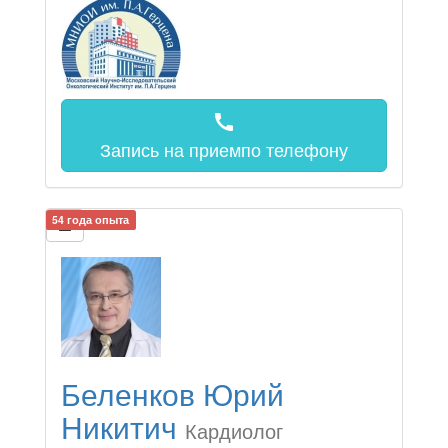
call
Запись на прием
по телефону
54 года опыта
Беленков Юрий
Никитич
Кардиолог