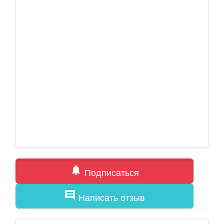
notifications
Подписаться
comment
Написать отзыв