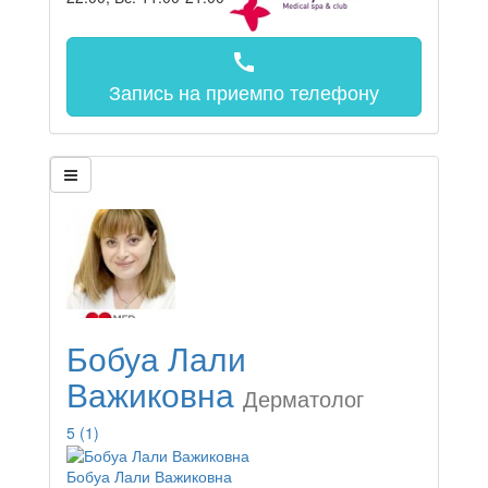
call
Запись на прием
по телефону
Бобуа Лали
Важиковна
Дерматолог
5
(1)
Бобуа Лали Важиковна