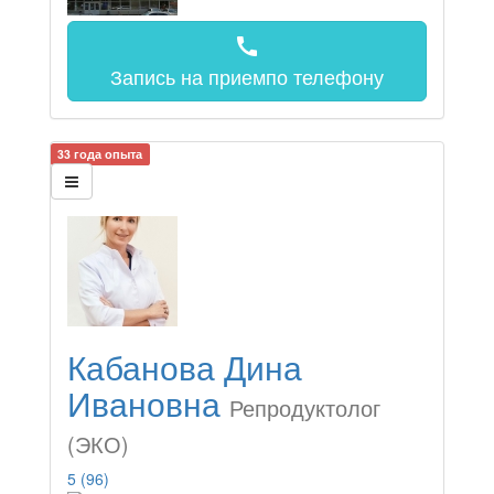
call
Запись на прием
по телефону
33 года опыта
Кабанова Дина
Ивановна
Репродуктолог
(ЭКО)
5
(96)