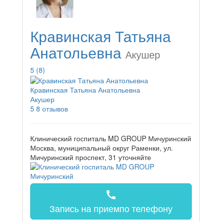
Кравинская Татьяна
Анатольевна
Акушер
5
(8)
Кравинская Татьяна Анатольевна
Акушер
5
8 отзывов
Клинический госпиталь MD GROUP Мичуринский
Москва, муниципальный округ Раменки, ул.
Мичуринский проспект, 31
уточняйте
call
Запись на прием
по телефону