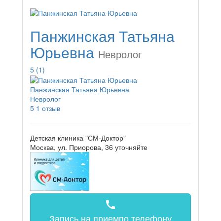
Панжинская Татьяна
Юрьевна
Невролог
5
(1)
Панжинская Татьяна Юрьевна
Невролог
5
1 отзыв
Детская клиника "СМ-Доктор"
Москва, ул. Приорова, 36
уточняйте
call
Запись на прием
по телефону