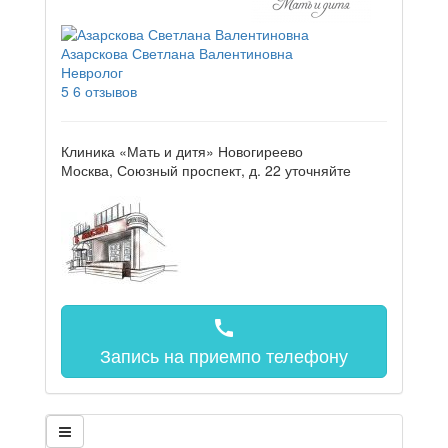
Азарскова Светлана Валентиновна
Невролог
5
6 отзывов
Клиника «Мать и дитя» Новогиреево
Москва, Союзный проспект, д. 22
уточняйте
call
Запись на прием
по телефону