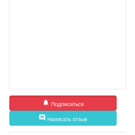
notifications
Подписаться
comment
Написать отзыв