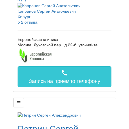
Капранов Сергей Анатольевич
Хирург
5
2 отзыва
Европейская клиника
Москва, Духовской пер., д.22-б.
уточняйте
call
Запись на прием
по телефону
Петрин Сергей