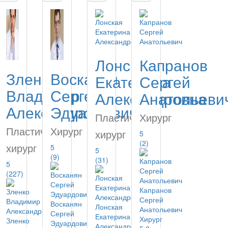
Лонская
Капранов
Зленко
Восканян
Екатерина
Сергей
Владимир
Сергей
Александровна
Анатольеви
Александрович
Эдуардович
Пластический
Хирург
Пластический
Хирург
хирург
5
(2)
хирург
5
5
(9)
(31)
5
(227)
Капранов
Сергей
Восканян
Лонская
Анатольевич
Сергей
Екатерина
Хирург
Зленко
Эдуардович
Александровна