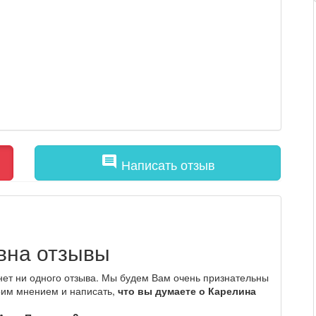
comment
Написать отзыв
вна отзывы
нет ни одного отзыва. Мы будем Вам очень признательны
оим мнением и написать,
что вы думаете о Карелина