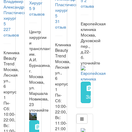
5
2
Владимир
Хирург
Пластический
отзыва
Александрович
5
9
хирург
Пластический
отзывов
5
хирург
31
5
Европейская
отзыв
227
клиника
Центр
отзывов
Москва,
хирургии
Духовской
и
Клиника
пер.,
трансплантологии
Beauty
д.22-
Клиника
им.
Trend
б.
Beauty
А.И.
Москва,
уточняйте
Trend
Бурназяна,
Лесная
Москва,
г.
ул.,
Лесная
Москва
6
ул.,
Москва,
корпус
6
ул.
assignment
1
корпус
Маршала
Пн-
Запись на прием
з
1
Новикова,
Сб:
Пн-
23
10:00-
Сб:
уточняйте
22:00,
10:00-
Вс:
22:00,
11:00-
Вс:
assignment
21:00
11:00-