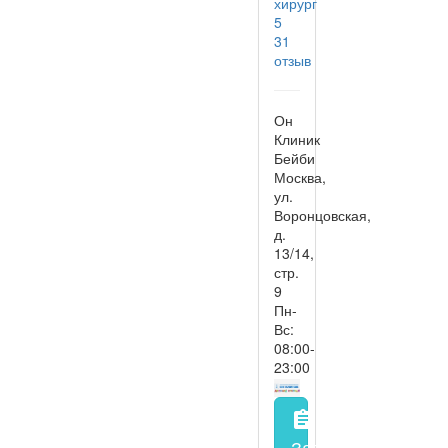
хирург
5
31
отзыв
Он
Клиник
Бейби
Москва,
ул.
Воронцовская,
д.
13/14,
стр.
9
Пн-
Вс:
08:00-
23:00
assignment
Запись на прием
з