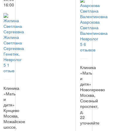
16:00
Азарскова
Светлана
Валентиновна
Жилина
Невролог
Светлана
5
6
Сергеевна
отзывов
Генетик,
Невролог
5
1
Клиника
отзыв
«Мать
и
дитя»
Клиника
Новогиреево
«Мать
Москва,
и
Союзный
дитя»
проспект,
Кунцево
д.
Москва,
22
Можайское
уточняйте
шоссе,