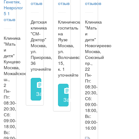
Генетик,
отзыв
отзыв
отзывов
Невролог
5
1
отзыв
Детская
Клинический
Клиника
клиника
госпиталь
"Мать
"СМ-
на
и
Клиника
Доктор"
Яузе
дитя"
"Мать
Москва,
Москва,
Новогиреево
и
ул.
ул.
Москва,
дитя"
Приорова,
Волочаевская,
Союзный
Кунцево
36
15,
пр.,
Москва,
уточняйте
к. 1
22
Можайское
уточняйте
Пн-
ш.,
Пт:
assignment
2
08:30-
assignment
Пн-
Запись на прием
заполнить форму онл
20:30,
Пт:
Запись на прием
Сб:
заполнить 
08:30-
09:00-
20:30,
18:00,
Сб:
Вс:
09:00-
09:00-
18:00,
16:00
Вс:
09:00-