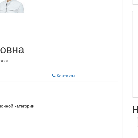
новна
олог
Контакты
Н
онной категории