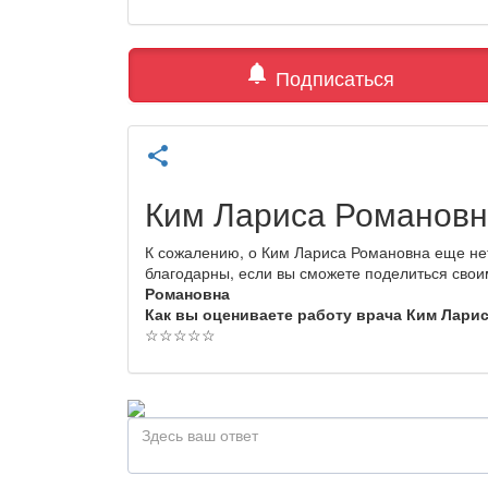
notifications
Подписаться
share
Ким Лариса Романовн
К сожалению, о Ким Лариса Романовна еще нет
благодарны, если вы сможете поделиться сво
Романовна
Как вы оцениваете работу врача Ким Лари
☆
☆
☆
☆
☆