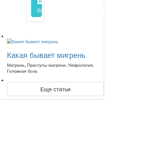
assignment
Запись на прием
заполнить форму онл
Какая бывает мигрень
Мигрень, Приступы мигрени, Неврология,
Головная боль
Еще статьи