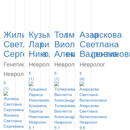
Жилина
Кузьмина
Толмачева
Азарскова
Светлана
Лариса
Виолетта
Светлана
Сергеевна
Николаевна
Александровна
Валентинов
Генетик,
Невролог
Невролог
Невролог
Невролог
5
5
5
(1)
(1)
(6)
5
(1)
Кузьмина
Толмачева
Азарскова
Лариса
Виолетта
Светлана
Жилина
Николаевна
Александровна
Валентиновна
Светлана
Невролог
Невролог
Невролог
Сергеевна
5
1
5
1
5
6