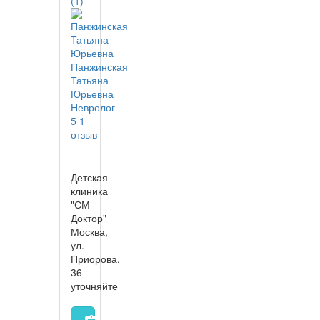
(1)
Панжинская
Татьяна
Юрьевна
Невролог
5
1
отзыв
Детская
клиника
"СМ-
Доктор"
Москва,
ул.
Приорова,
36
уточняйте