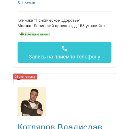
5
1 отзыв
Клиника "Психическое Здоровье"
Москва, Ленинский проспект, д.158
уточняйте
call
Запись на прием
по телефону
36 лет опыта
Котляров Владислав