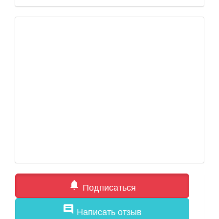
notifications
Подписаться
comment
Написать отзыв