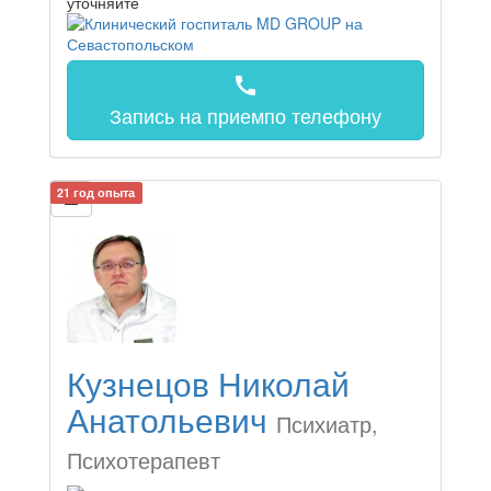
уточняйте
call
Запись на прием
по телефону
21 год опыта
Кузнецов Николай
Анатольевич
Психиатр,
Психотерапевт