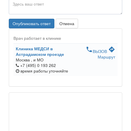
Опубликовать ответ
Отмена
Врач работает в клинике
Клиника МЕДСИ в
phone
directions
ВЫЗОВ
Астрадамском проезде
Маршрут
Москва ,
и МО
+7 (495) 0 193 262
время работы
уточняйте