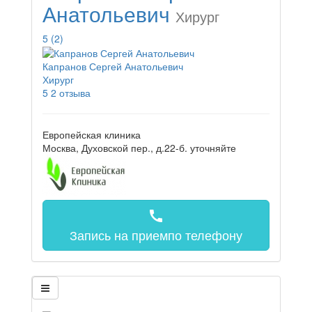
Анатольевич
Хирург
5
(2)
Капранов Сергей Анатольевич
Хирург
5
2 отзыва
Европейская клиника
Москва, Духовской пер., д.22-б.
уточняйте
call
Запись на прием
по телефону