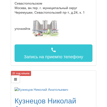
Севастопольском
Москва, вн.тер. г. муниципальный округ
Черемушки, Севастопольский пр-т, д.24, к. 1
уточняйте
call
Запись на прием
по телефону
21 год опыта
Кузнецов Николай