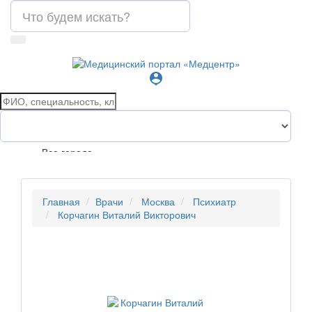
person_pin
Все города
Главная
Врачи
Москва
Психиатр
Корчагин Виталий Викторович