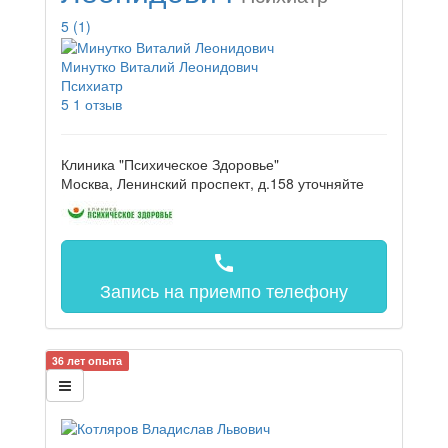
5
(1)
Минутко Виталий Леонидович
Психиатр
5
1 отзыв
Клиника "Психическое Здоровье"
Москва, Ленинский проспект, д.158
уточняйте
call
Запись на прием
по телефону
36 лет опыта