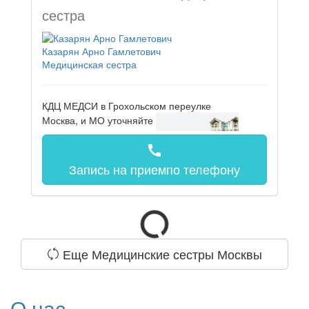
сестра
Казарян Арно Гамлетович
Медицинская сестра
КДЦ МЕДСИ в Грохольском переулке
Москва, и МО
уточняйте
call
Запись на прием
по телефону
Еще Медицинские сестры Москвы
О нас