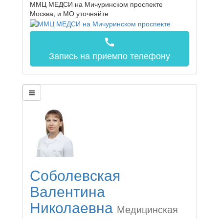
ММЦ МЕДСИ на Мичуринском проспекте
Москва, и МО
уточняйте
call
Запись на прием
по телефону
Соболевская
Валентина
Николаевна
Медицинская